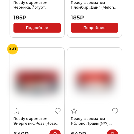
Ready с ароматом
Ready с ароматом
Черника, Йогурт
Пломбир, Дыня (Melon
(Blueberry Yogurt), 25гр.
Ice Cream), 25гр.
185₽
185₽
Подробнее
Подробнее
ХИТ
Ready с ароматом
Ready с ароматом
Энергетик, Роза (Rose
Яблоко, Травы (№7),
Energy), 100гр.
100гр.
640₽
640₽