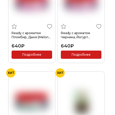
Ready с ароматом
Ready с ароматом
Пломбир, Дыня (Melon
Черника, Йогурт
Ice Cream), 100гр.
(Blueberry Yogurt), 100гр.
640₽
640₽
Подробнее
Подробнее
ХИТ
ХИТ