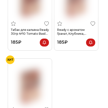
Табак для кальяна Ready
Ready с ароматом
30гр №10 Tomato Basil
Гранат, Клубника,
Cheese
Малина (№6), 30гр.
185₽
185₽
ХИТ