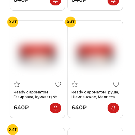
ХИТ
ХИТ
Ready с ароматом
Ready с ароматом Груша,
Газировка, Кумкват (№3),
Шампанское, Мелисса
100гр.
(№2), 100гр.
640₽
640₽
ХИТ