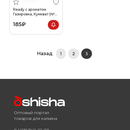
Ready с ароматом
Газировка, Кумкват (№3),
30гр.
185₽
Назад
1
2
3
Оптовый портал
товаров для кальяна
8 (495) 740-22-08