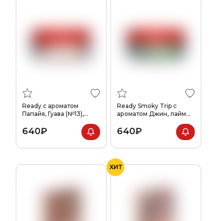
Ready с ароматом
Ready Smoky Trip с
Папайя, Гуава (№13),
ароматом Джин, лайм
100гр.
(№3), 100гр.
640₽
640₽
ХИТ