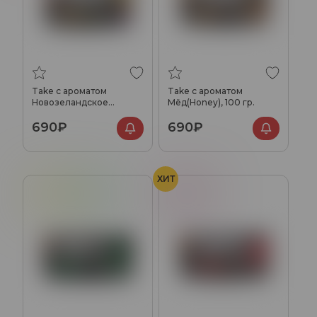
Take с ароматом
Take с ароматом
Новозеландское
Мёд(Honey), 100 гр.
вино(New Zealand wine),
690₽
690₽
100 гр.
ХИТ
Лимонад
Тархун
Малина