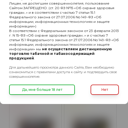
Манго
Груша
Кактус
Лицам, не достигшим совершеннолетия, пользование
Сайтом ЗАПРЕЩЕНО. (ст. 20 ФЗ №15 «Об охране здоровья
граждан..» и в соответствии с частью 7 статьи 15.1
Федерального закона от 27.07.2006 No 149-ФЗ «Об
информации, информационных технологиях и защите
информации»)
В соответствии с Федеральным законом от 23 февраля 2013
г. N 15-ФЗ «Об охране здоровья граждан..» и с частью 7
статьи 15.1 Федерального закона от 27.07.2006 No 149-ФЗ «Об
информации, информационных технологиях и защите
информации» мы
не осуществляем дистанционную
торговлю табачной и табакосодержащей
продукцией
.
Take с ароматом
Take с ароматом Груша
Жёлтое манго(Yellow
кактус(Pear-cactus), 100
Для дальнейшего просмотра данного Сайта, Вам необходимо
mango), 100 гр.
гр.
ознакомиться с правилами доступа к сайту и подтвердить свое
690₽
690₽
совершеннолетие.
Да, мне больше 18 лет
Нет
Арбуз
Ананас