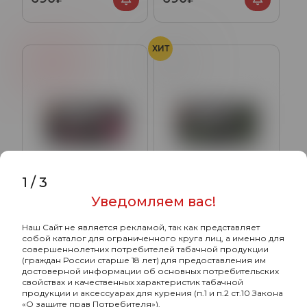
ХИТ
Клубника
Чай
1
/
3
Уведомляем вас!
Take с ароматом
Take с ароматом
Клубничный
Зелёный чай(Green tea),
Наш Сайт не является рекламой, так как представляет
коктейль(Strawberry
100 гр.
собой каталог для ограниченного круга лиц, а именно для
690₽
690₽
milkshake), 100 гр.
совершеннолетних потребителей табачной продукции
(граждан России старше 18 лет) для предоставления им
достоверной информации об основных потребительских
свойствах и качественных характеристик табачной
продукции и аксессуарах для курения (п.1 и п.2 ст.10 Закона
ХИТ
ХИТ
«О защите прав Потребителя»).