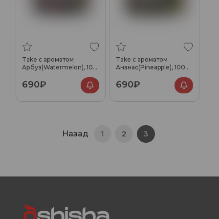
Take с ароматом
Take с ароматом
Арбуз(Watermelon), 100
Ананас(Pineapple), 100
гр.
гр.
690₽
690₽
Назад
1
2
3