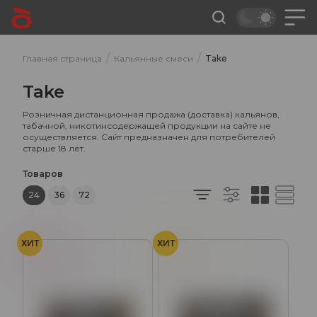
/
/
Главная страница
Кальянные смеси
Take
Take
Розничная дистанционная продажа (доставка) кальянов,
табачной, никотинсодержащей продукции на сайте не
осуществляется. Сайт предназначен для потребителей
старше 18 лет.
Товаров
24
36
72
ХИТ
ХИТ
Вино
Мёд