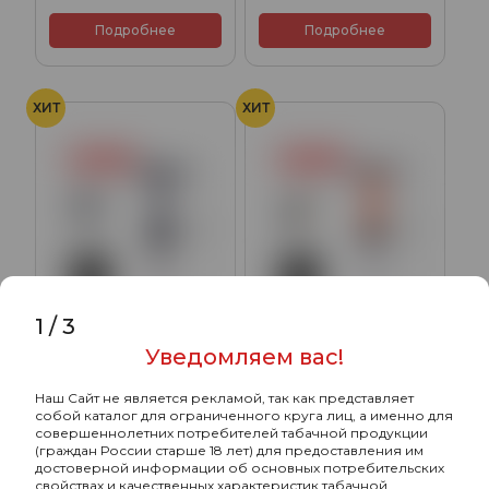
Подробнее
Подробнее
ХИТ
ХИТ
1
/
3
Уведомляем вас!
Кальян Alpha Hookah X
Кальян Alpha Hookah X
Наш Сайт не является рекламой, так как представляет
Artist black matte (без
orange (без колбы)
собой каталог для ограниченного круга лиц, а именно для
колбы)
совершеннолетних потребителей табачной продукции
10800₽
9700₽
(граждан России старше 18 лет) для предоставления им
достоверной информации об основных потребительских
свойствах и качественных характеристик табачной
Подробнее
Подробнее