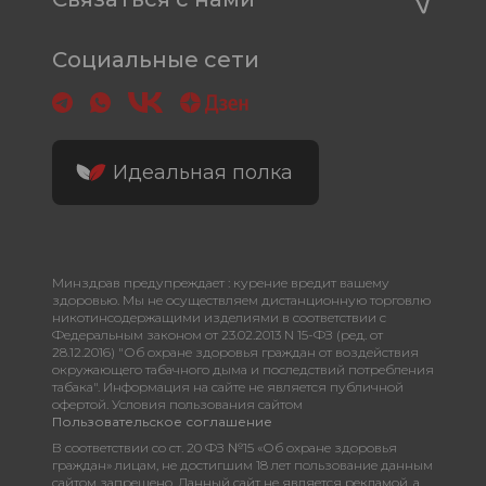
Социальные сети
Идеальная полка
Минздрав предупреждает : курение вредит вашему
здоровью. Мы не осуществляем дистанционную торговлю
никотинсодержащими изделиями в соответствии с
Федеральным законом от 23.02.2013 N 15-ФЗ (ред. от
28.12.2016) "Об охране здоровья граждан от воздействия
окружающего табачного дыма и последствий потребления
табака". Информация на сайте не является публичной
офертой. Условия пользования сайтом
Пользовательское соглашение
В соответствии со ст. 20 ФЗ №15 «Об охране здоровья
граждан» лицам, не достигшим 18 лет пользование данным
сайтом запрещено. Данный сайт не является рекламой, а