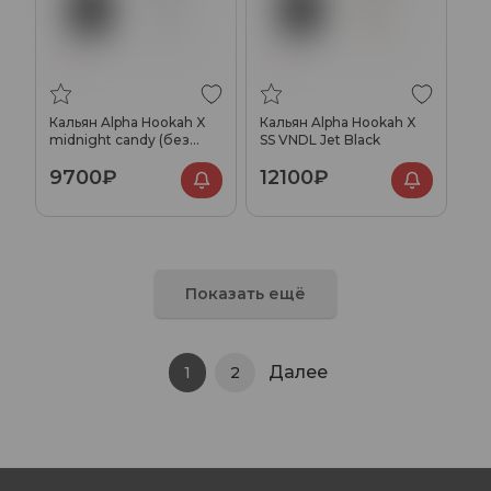
Кальян Alpha Hookah X
Кальян Alpha Hookah X
midnight candy (без
SS VNDL Jet Black
колбы)
9700₽
12100₽
Показать ещё
Далее
1
2