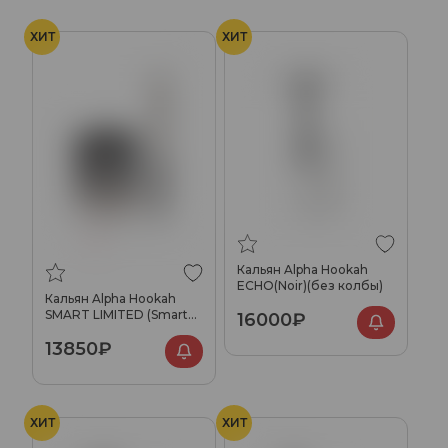
ХИТ
ХИТ
Кальян Alpha Hookah
ECHO(Noir)(без колбы)
Кальян Alpha Hookah
SMART LIMITED (Smarter
16000₽
Things)
13850₽
ХИТ
ХИТ