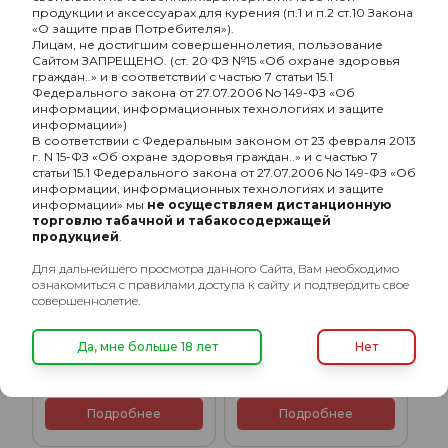
продукции и аксессуарах для курения (п.1 и п.2 ст.10 Закона
«О защите прав Потребителя»).
Лицам, не достигшим совершеннолетия, пользование
Сайтом ЗАПРЕЩЕНО. (ст. 20 ФЗ №15 «Об охране здоровья
ХИТ
ХИТ
граждан..» и в соответствии с частью 7 статьи 15.1
Федерального закона от 27.07.2006 No 149-ФЗ «Об
информации, информационных технологиях и защите
информации»)
В соответствии с Федеральным законом от 23 февраля 2013
г. N 15-ФЗ «Об охране здоровья граждан..» и с частью 7
статьи 15.1 Федерального закона от 27.07.2006 No 149-ФЗ «Об
информации, информационных технологиях и защите
информации» мы
не осуществляем дистанционную
торговлю табачной и табакосодержащей
продукцией
.
Для дальнейшего просмотра данного Сайта, Вам необходимо
ознакомиться с правилами доступа к сайту и подтвердить свое
совершеннолетие.
Кальян Alpha Hookah X
Кальян Alpha Hookah X
red candy (без колбы)
yellow (без колбы)
Да, мне больше 18 лет
Нет
9700₽
9700₽
Подробнее
Подробнее