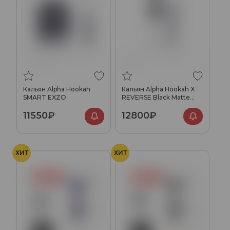
Кальян Alpha Hookah
Кальян Alpha Hookah X
SMART EXZO
REVERSE Black Matte
(без колбы)
11550₽
12800₽
ХИТ
ХИТ