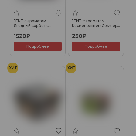
JENT с ароматом
JENT с ароматом
Ягодный сорбет с
Космополитен(Cosmopolitan),
грейпфрутом(Marco
25 гр.
1520₽
230₽
Polo), 200 гр.
Подробнее
Подробнее
ХИТ
ХИТ