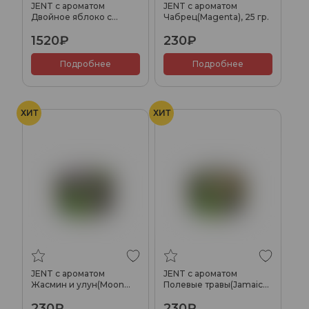
JENT с ароматом
JENT с ароматом
Двойное яблоко с
Чабрец(Magenta), 25 гр.
нектарином(Industry
1520₽
230₽
legend), 200 гр.
Подробнее
Подробнее
ХИТ
ХИТ
JENT с ароматом
JENT с ароматом
Жасмин и улун(Moon
Полевые травы(Jamaica
Blanc), 25 гр.
4:19), 25 гр.
230₽
230₽