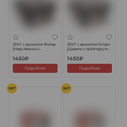
JENT с ароматом Фойар
JENT с ароматом Гетэро
[Марь Иванна с
[Щавель с грейпфрутом]
крыжовником](Follar),
(Getero), 200 гр.
1450₽
1450₽
200 гр.
Подробнее
Подробнее
ХИТ
ХИТ