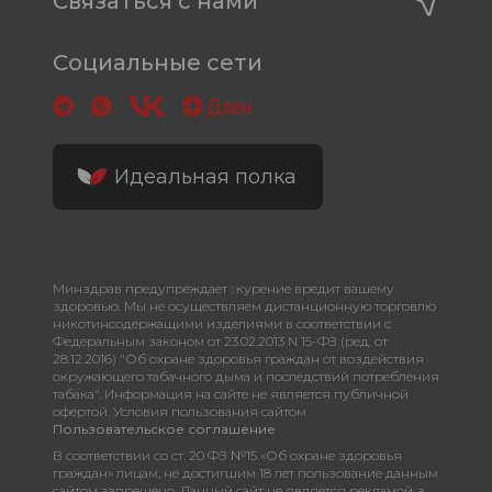
Связаться с нами
Социальные сети
Идеальная полка
Минздрав предупреждает : курение вредит вашему
здоровью. Мы не осуществляем дистанционную торговлю
никотинсодержащими изделиями в соответствии с
Федеральным законом от 23.02.2013 N 15-ФЗ (ред. от
28.12.2016) "Об охране здоровья граждан от воздействия
окружающего табачного дыма и последствий потребления
табака". Информация на сайте не является публичной
офертой. Условия пользования сайтом
Пользовательское соглашение
В соответствии со ст. 20 ФЗ №15 «Об охране здоровья
граждан» лицам, не достигшим 18 лет пользование данным
сайтом запрещено. Данный сайт не является рекламой, а