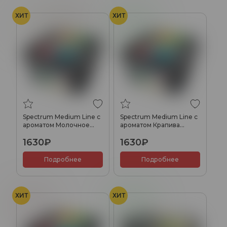
ХИТ
ХИТ
Молоко
Печенье
Ревень
Spectrum Medium Line с
Spectrum Medium Line с
ароматом Молочное
ароматом Крапива
печенье, 200 гр.
ревень, 200 гр.
1630₽
1630₽
Подробнее
Подробнее
ХИТ
ХИТ
Кола
Ревень