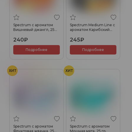
Spectrum с ароматом
Spectrum Medium Line с
Вишневый джангл, 25
ароматом Карибский
гр.
ром, 25 гр.
240₽
245₽
Подробнее
Подробнее
ХИТ
ХИТ
Жвачка
Фрукты
Мята
Spectrum с ароматом
Spectrum с ароматом
Фруктовая жвачка, 25
Мощная мята, 25 гр.