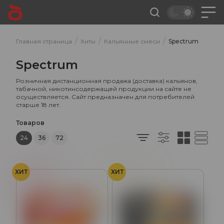
/
/
/
Главная страница
Хиты
Кальянные смеси
Spectrum
Spectrum
Розничная дистанционная продажа (доставка) кальянов,
табачной, никотинсодержащей продукции на сайте не
осуществляется. Сайт предназначен для потребителей
старше 18 лет.
Товаров
24
36
72
ХИТ
ХИТ
Вишня
Ром