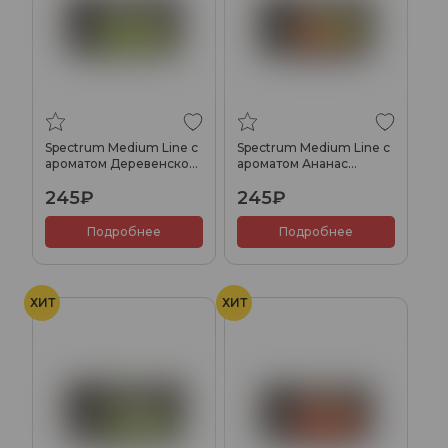
Spectrum Medium Line с
Spectrum Medium Line с
ароматом Деревенское
ароматом Ананас
яблоко(Village Apple), 25
маракуйя, 25 гр.
245₽
245₽
гр.
Подробнее
Подробнее
ХИТ
ХИТ