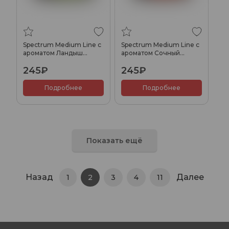
Spectrum Medium Line с
Spectrum Medium Line с
ароматом Ландыш
ароматом Сочный
виноград(Lily Grape), 25
апельсин, 25 гр.
245₽
245₽
гр.
Подробнее
Подробнее
Показать ещё
Назад
Далее
1
2
3
4
11