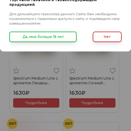
продукцией
.
ХИТ
ХИТ
Для дальнейшего просмотра данного Сайта, Вам необходимо
Виноград
Апельсин
ознакомиться с правилами доступа к сайту и подтвердить свое
совершеннолетие.
Да, мне больше 18 лет
Нет
Spectrum Medium Line с
Spectrum Medium Line с
ароматом Ландыш
ароматом Сочный
виноград(Lily Grape),
Апельсин (Juice Orange),
1630₽
1630₽
200 гр.
200 гр.
Подробнее
Подробнее
ХИТ
ХИТ
Вишня