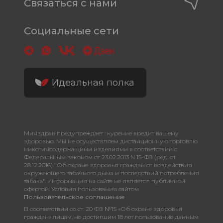
Связаться с нами
Социальные сети
Идеальная полка
Минздрав предупреждает : курение вредит вашему
здоровью. Мы не осуществляем дистанционную торговлю
никотинсодержащими изделиями в соответствии с
Федеральным законом от 23.02.2013 N 15-ФЗ (ред. от
28.12.2016) "Об охране здоровья граждан от воздействия
окружающего табачного дыма и последствий потребления
табака". Информация на сайте не является публичной
офертой. Условия пользования сайтом
Пользовательское соглашение
В соответствии со ст. 20 ФЗ №15 «Об охране здоровья
граждан» лицам, не достигшим 18 лет пользование данным