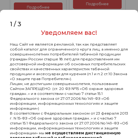
Подробнее
Подробнее
1
/
3
ХИТ
ХИТ
Уведомляем вас!
Дыня
Яблоко
Наш Сайт не является рекламой, так как представляет
собой каталог для ограниченного круга лиц, а именно для
совершеннолетних потребителей табачной продукции
(граждан России старше 18 лет) для предоставления им
достоверной информации об основных потребительских
свойствах и качественных характеристик табачной
продукции и аксессуарах для курения (п.1 и п.2 ст.10 Закона
«О защите прав Потребителя»).
Лицам, не достигшим совершеннолетия, пользование
Spectrum Medium Line с
Сайтом ЗАПРЕЩЕНО. (ст. 20 ФЗ №15 «Об охране здоровья
ароматом Дыня-липа, 25
граждан..» и в соответствии с частью 7 статьи 15.1
гр.
Федерального закона от 27.07.2006 No 149-ФЗ «Об
Spectrum Medium Line с
245₽
информации, информационных технологиях и защите
ароматом Деревенское
информации»)
яблоко(Village Apple),
В соответствии с Федеральным законом от 23 февраля 2013
Подробнее
1630₽
200 гр.
г. N 15-ФЗ «Об охране здоровья граждан..» и с частью 7
статьи 15.1 Федерального закона от 27.07.2006 No 149-ФЗ «Об
Подробнее
информации, информационных технологиях и защите
информации» мы
не осуществляем дистанционную
торговлю табачной и табакосодержащей