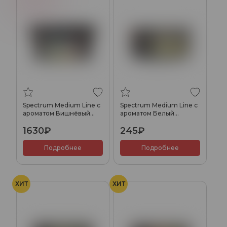
Spectrum Medium Line с
Spectrum Medium Line с
ароматом Вишнёвый
ароматом Белый
сок(Cherry Juice), 200
чай(White Tea), 25 гр.
1630₽
245₽
гр.
Подробнее
Подробнее
ХИТ
ХИТ