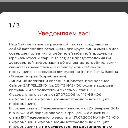
1
/
3
Уведомляем вас!
Оптовый портал
товаров для кальяна
Наш Сайт не является рекламой, так как представляет
собой каталог для ограниченного круга лиц, а именно для
8 (495) 740-22-08
совершеннолетних потребителей табачной продукции
(граждан России старше 18 лет) для предоставления им
8 (800) 222-82-00
достоверной информации об основных потребительских
свойствах и качественных характеристик табачной
Время работы
продукции и аксессуарах для курения (п.1 и п.2 ст.10 Закона
«О защите прав Потребителя»).
пн-пт: с 10:00 до 19:00
Лицам, не достигшим совершеннолетия, пользование
Сайтом ЗАПРЕЩЕНО. (ст. 20 ФЗ №15 «Об охране здоровья
info@oshisha.net
граждан..» и в соответствии с частью 7 статьи 15.1
Федерального закона от 27.07.2006 No 149-ФЗ «Об
информации, информационных технологиях и защите
О компании
информации»)
В соответствии с Федеральным законом от 23 февраля 2013
г. N 15-ФЗ «Об охране здоровья граждан..» и с частью 7
статьи 15.1 Федерального закона от 27.07.2006 No 149-ФЗ «Об
Покупателям
информации, информационных технологиях и защите
информации» мы
не осуществляем дистанционную