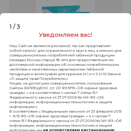
1
/
3
Уведомляем вас!
Наш Сайт не является рекламой, так как представляет
собой каталог для ограниченного круга лиц, а именно для
совершеннолетних потребителей табачной продукции
(граждан России старше 18 лет) для предоставления им
достоверной информации об основных потребительских
свойствах и качественных характеристик табачной
продукции и аксессуарах для курения (п.1 и п.2 ст.10 Закона
«О защите прав Потребителя»).
Лицам, не достигшим совершеннолетия, пользование
Сайтом ЗАПРЕЩЕНО. (ст. 20 ФЗ №15 «Об охране здоровья
граждан..» и в соответствии с частью 7 статьи 15.1
Федерального закона от 27.07.2006 No 149-ФЗ «Об
информации, информационных технологиях и защите
информации»)
В соответствии с Федеральным законом от 23 февраля 2013
г. N 15-ФЗ «Об охране здоровья граждан..» и с частью 7
статьи 15.1 Федерального закона от 27.07.2006 No 149-ФЗ «Об
информации, информационных технологиях и защите
информации» мы
не осуществляем дистанционную