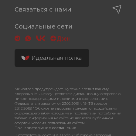
Связаться с нами
Социальные сети
Идеальная полка
Минздрав предупреждает : курение вредит вашему
здоровью. Мы не осуществляем дистанционную торговлю
никотинсодержащими изделиями в соответствии с
Федеральным законом от 23.02.2013 N 15-ФЗ (ред. от
28.12.2016) "Об охране здоровья граждан от воздействия
окружающего табачного дыма и последствий потребления
табака". Информация на сайте не является публичной
офертой. Условия пользования сайтом
Пользовательское соглашение
В соответствии со ст. 20 ФЗ №15 «Об охране здоровья