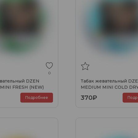
0
евательный DZEN
Табак жевательный DZ
MINI FRESH (NEW)
MEDIUM MINI COLD DRY
370₽
Подробнее
Подр