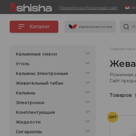
Перейти на Розничный сайт
Каталог
Идеальная полка
Главная стра
Кальянные смеси
Жева
Уголь
Кальяны Электронные
Розничная 
Сайт предн
Жевательный табак
Кальяны
Товаров
Электронки
Комплектующие
ХИТ
Жидкости
Сигариллы