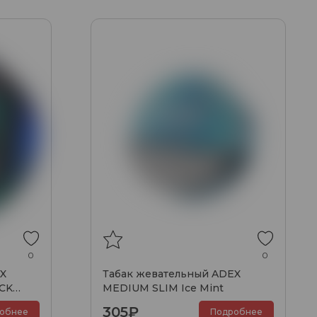
0
0
X
Табак жевательный ADEX
CK
MEDIUM SLIM Ice Mint
305₽
обнее
Подробнее