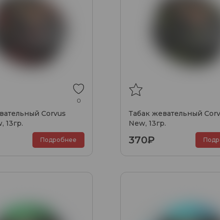
0
вательный Corvus
Табак жевательный Corv
, 13гр.
New, 13гр.
370₽
Подробнее
Подр