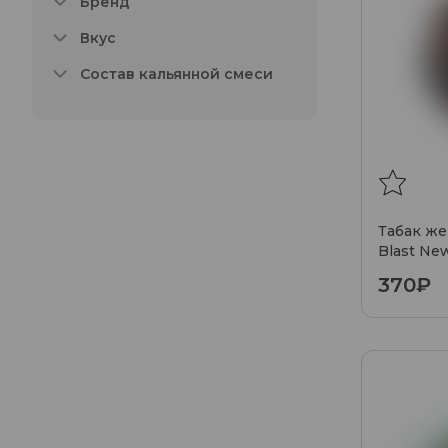
Бренд
Вкус
Состав кальянной смеси
Табак же
Blast New
370₽