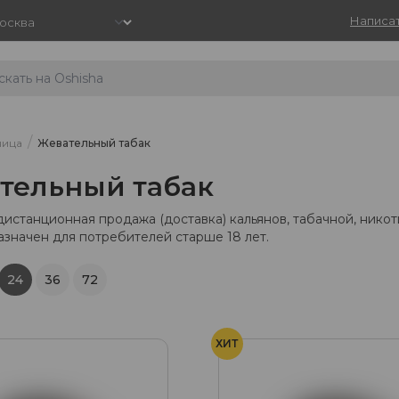
Написат
/
ница
Жевательный табак
тельный табак
дистанционная продажа (доставка) кальянов, табачной, нико
азначен для потребителей старше 18 лет.
24
36
72
ХИТ