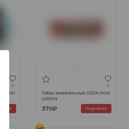
0
0
N MINI
Табак жевательный DZEN MINI
GREEN
370₽
обнее
Подробнее
ХИТ