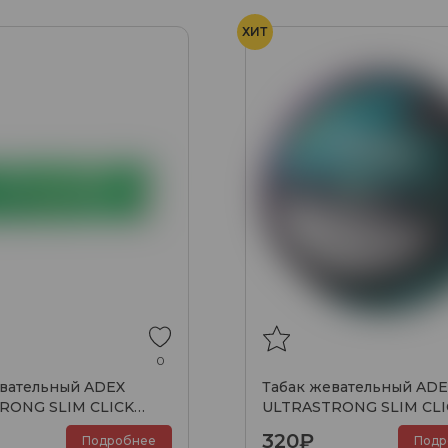
ХИТ
0
евательный ADEX
Табак жевательный ADE
RONG SLIM CLICK
ULTRASTRONG SLIM CLI
nthol
double mint
320₽
Подробнее
Подр