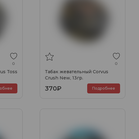
0
0
us Toss
Табак жевательный Corvus
Crush New, 13гр.
370₽
обнее
Подробнее