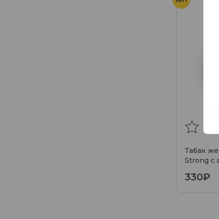
Табак ж
Strong с
330₽