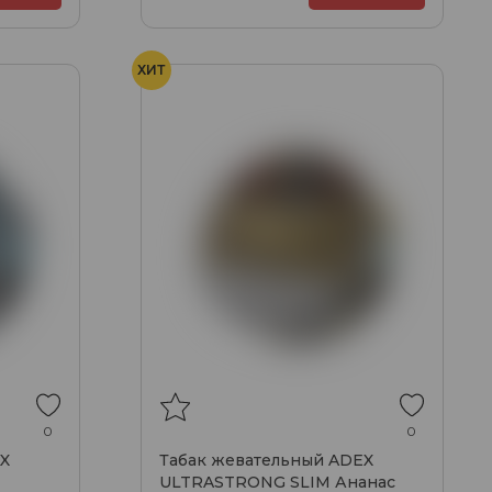
ХИТ
0
0
X
Табак жевательный ADEX
ULTRASTRONG SLIM Ананас