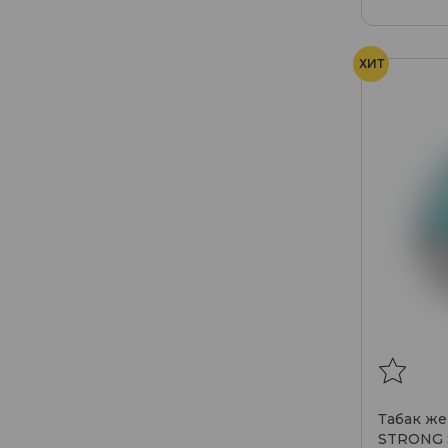
ХИТ
Табак ж
STRONG S