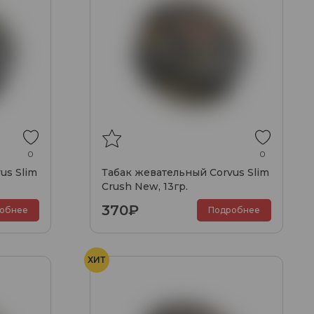
0
0
us Slim
Табак жевательный Corvus Slim
Crush New, 13гр.
370₽
обнее
Подробнее
ХИТ