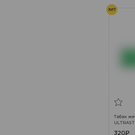
ХИТ
Табак ж
ULTRAST
feijoa me
320₽