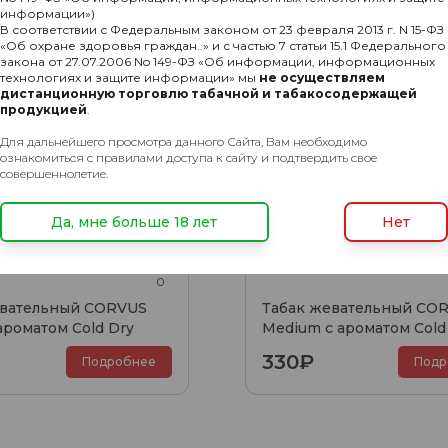
информации»)
В соответствии с Федеральным законом от 23 февраля 2013 г. N 15-ФЗ
«Об охране здоровья граждан..» и с частью 7 статьи 15.1 Федерального
закона от 27.07.2006 No 149-ФЗ «Об информации, информационных
технологиях и защите информации» мы
не осуществляем
дистанционную торговлю табачной и табакосодержащей
продукцией
.
Для дальнейшего просмотра данного Сайта, Вам необходимо
ознакомиться с правилами доступа к сайту и подтвердить свое
совершеннолетие.
Да, мне больше 18 лет
Нет
0
евательный CORVUS
Табак жевательный CO
 ароматом Cold Dry
Medium с ароматом Cold
330₽
Подробнее
Подр