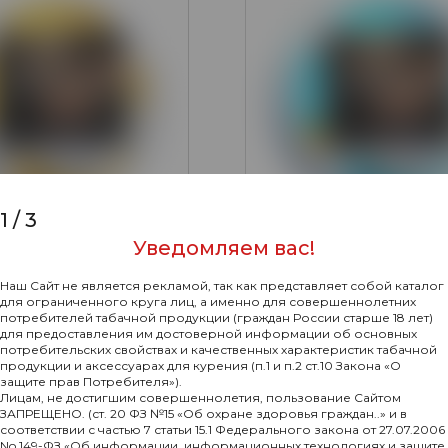
1
/
3
Уведомляем вас!
0
Наш Сайт не является рекламой, так как представляет собой каталог
евательный DZEN MINI
для ограниченного круга лиц, а именно для совершеннолетних
LLOW (NEW)
потребителей табачной продукции (граждан России старше 18 лет)
Табак жевательный DZE
для предоставления им достоверной информации об основных
BASE COLD DRY (NEW)
Подробнее
потребительских свойствах и качественных характеристик табачной
продукции и аксессуарах для курения (п.1 и п.2 ст.10 Закона «О
320₽
Подр
защите прав Потребителя»).
Лицам, не достигшим совершеннолетия, пользование Сайтом
ЗАПРЕЩЕНО. (ст. 20 ФЗ №15 «Об охране здоровья граждан..» и в
соответствии с частью 7 статьи 15.1 Федерального закона от 27.07.2006
No 149-ФЗ «Об информации, информационных технологиях и защите
ХИТ