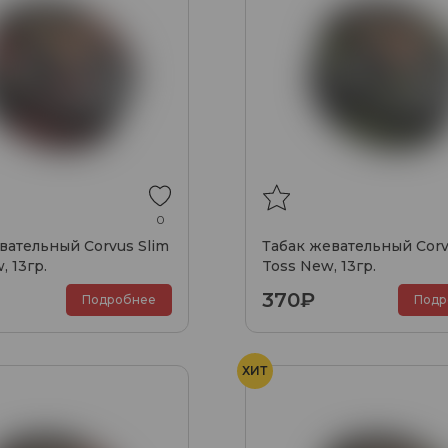
0
вательный Corvus Slim
Табак жевательный Corv
, 13гр.
Toss New, 13гр.
370₽
Подробнее
Подр
ХИТ