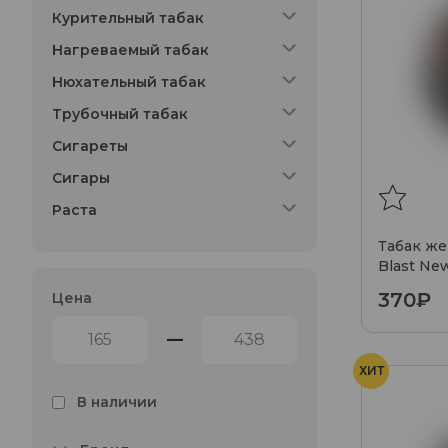
Курительный табак
Нагреваемый табак
Нюхательный табак
Трубочный табак
Сигареты
Сигары
Раста
Табак же
Blast New
370₽
Цена
—
ХИТ
В наличии