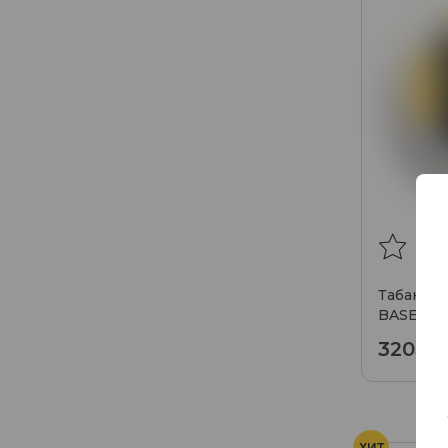
Табак ж
BASE ME
320₽
ХИТ