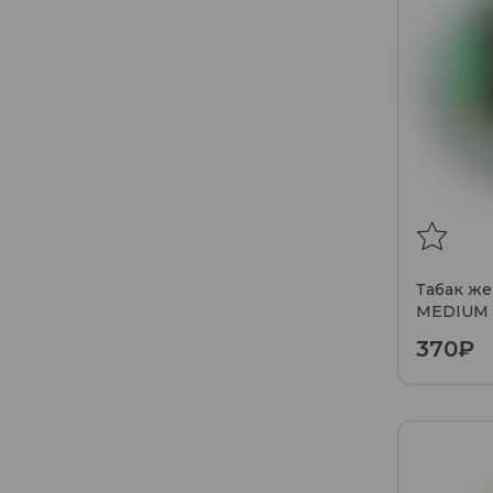
Табак ж
MEDIUM 
370₽