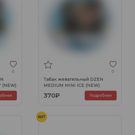
0
0
EN
Табак жевательный DZEN
 (NEW)
MEDIUM MINI ICE (NEW)
370₽
обнее
Подробнее
ХИТ