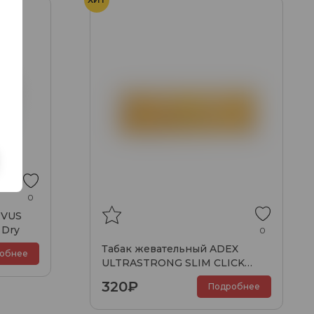
0
RVUS
 Dry
0
Табак жевательный ADEX
обнее
ULTRASTRONG SLIM CLICK
melon menthol
320₽
Подробнее