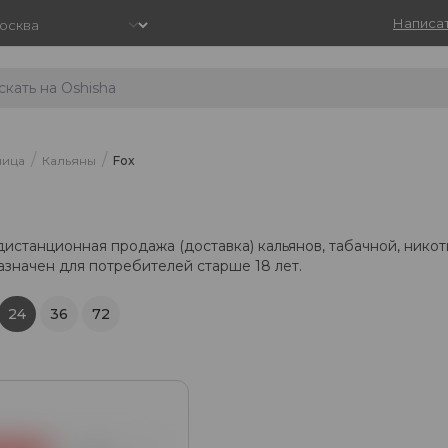
Написат
/
/
ница
Кальяны
Fox
дистанционная продажа (доставка) кальянов, табачной, нико
азначен для потребителей старше 18 лет.
24
36
72