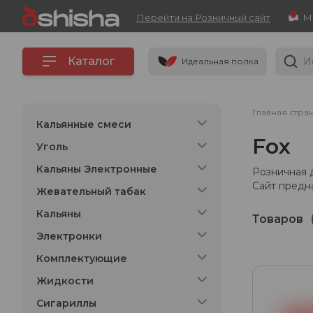
Перейти на Розничный сайт
Каталог
Идеальная полка
Главная стра
Кальянные смеси
Fox
Уголь
Кальяны Электронные
Розничная 
Сайт предн
Жевательный табак
Кальяны
Товаров
Электронки
Комплектующие
Жидкости
Сигариллы