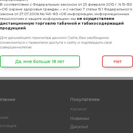
В соответствии с Федеральным законом от 23 февраля 2013 г. N 15-ФЗ
«Об охране здоровья граждан..» и с частью 7 статьи 15.1 Федерального
закона от 27.07.2006 No 149-ФЗ «Об информации, информационных
технологиях и защите информации» мы
не осуществляем
дистанционную торговлю табачной и табакосодержащей
продукцией
.
Для дальнейшего просмотра данного Сайта, Вам необходимо
ознакомиться с правилами доступа к сайту и подтвердить свое
совершеннолетие.
Да, мне больше 18 лет
Нет
мпании
Покупателям
Каталог
нсии
Новинки
ентация
Дисконт