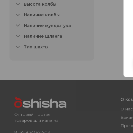
Высота колбы
Наличие колбы
Наличие мундштука
Наличие шланга
Тип шахты
О ко
О нас
Оптовый портал
Вака
товаров для кальяна
През
8 (495) 740-22-08