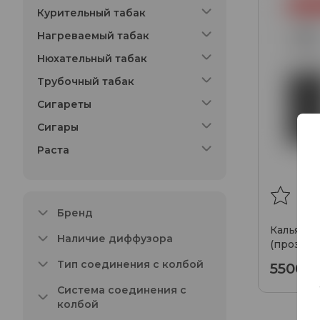
Курительный табак
Нагреваемый табак
Нюхательный табак
Трубочный табак
Сигареты
Сигары
Раста
Бренд
Кальян Fo
Наличие диффузора
(прозрач
Тип соединения с колбой
5500₽
Система соединения с
колбой