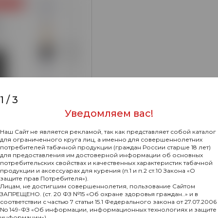
1
/
3
Уведомляем вас!
Наш Сайт не является рекламой, так как представляет собой каталог
для ограниченного круга лиц, а именно для совершеннолетних
19
потребителей табачной продукции (граждан России старше 18 лет)
для предоставления им достоверной информации об основных
x Little + колба
потребительских свойствах и качественных характеристик табачной
ная)
продукции и аксессуарах для курения (п.1 и п.2 ст.10 Закона «О
защите прав Потребителя»).
Нет в наличии
Лицам, не достигшим совершеннолетия, пользование Сайтом
ЗАПРЕЩЕНО. (ст. 20 ФЗ №15 «Об охране здоровья граждан..» и в
соответствии с частью 7 статьи 15.1 Федерального закона от 27.07.2006
No 149-ФЗ «Об информации, информационных технологиях и защите
информации»)