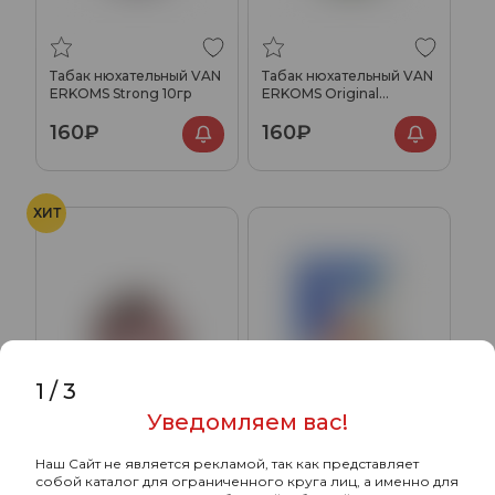
Табак нюхательный VAN
Табак нюхательный VAN
ERKOMS Strong 10гр
ERKOMS Original
Menthol 10гр
160₽
160₽
ХИТ
1
/
3
Уведомляем вас!
Наш Сайт не является рекламой, так как представляет
Табак нюхательный VAN
Табак нюхательный
собой каталог для ограниченного круга лиц, а именно для
ERKOMS Cherry 10гр
WALTER RALEIGH Red