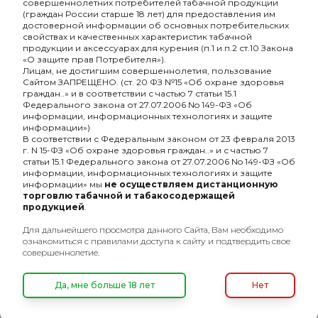
совершеннолетних потребителей табачной продукции
Bull (фольгированный
(граждан России старше 18 лет) для предоставления им
160₽
265₽
пакетик) 10гр
достоверной информации об основных потребительских
свойствах и качественных характеристик табачной
продукции и аксессуарах для курения (п.1 и п.2 ст.10 Закона
«О защите прав Потребителя»).
Лицам, не достигшим совершеннолетия, пользование
ХИТ
Сайтом ЗАПРЕЩЕНО. (ст. 20 ФЗ №15 «Об охране здоровья
граждан..» и в соответствии с частью 7 статьи 15.1
Федерального закона от 27.07.2006 No 149-ФЗ «Об
информации, информационных технологиях и защите
информации»)
В соответствии с Федеральным законом от 23 февраля 2013
г. N 15-ФЗ «Об охране здоровья граждан..» и с частью 7
статьи 15.1 Федерального закона от 27.07.2006 No 149-ФЗ «Об
информации, информационных технологиях и защите
информации» мы
не осуществляем дистанционную
торговлю табачной и табакосодержащей
продукцией
.
Для дальнейшего просмотра данного Сайта, Вам необходимо
Табак нюхательный
ознакомиться с правилами доступа к сайту и подтвердить свое
WALTER RALEIGH
совершеннолетие.
Eucalyptus
265₽
(фольгированный
пакетик) 10гр
Да, мне больше 18 лет
Нет