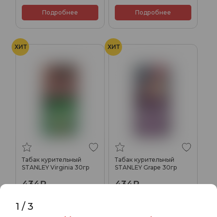
Подробнее
Подробнее
ХИТ
ХИТ
Табак курительный
Табак курительный
STANLEY Virginia 30гр
STANLEY Grape 30гр
434₽
434₽
Подробнее
Подробнее
1
/
3