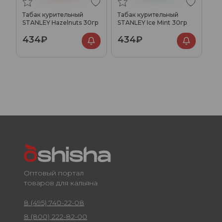
Табак курительный
Табак курительный
STANLEY Hazelnuts 30гр
STANLEY Ice Mint 30гр
434₽
434₽
Оптовый портал
товаров для кальяна
8 (495) 740-22-08
8 (800) 222-82-00