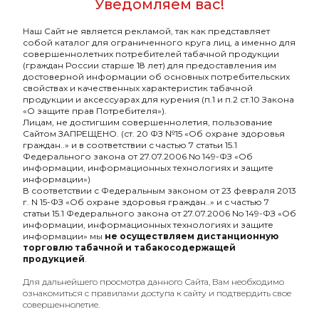
Уведомляем вас!
ХИТ
ХИТ
Наш Сайт не является рекламой, так как представляет
собой каталог для ограниченного круга лиц, а именно для
совершеннолетних потребителей табачной продукции
(граждан России старше 18 лет) для предоставления им
достоверной информации об основных потребительских
свойствах и качественных характеристик табачной
продукции и аксессуарах для курения (п.1 и п.2 ст.10 Закона
«О защите прав Потребителя»).
Лицам, не достигшим совершеннолетия, пользование
Сайтом ЗАПРЕЩЕНО. (ст. 20 ФЗ №15 «Об охране здоровья
граждан..» и в соответствии с частью 7 статьи 15.1
Федерального закона от 27.07.2006 No 149-ФЗ «Об
информации, информационных технологиях и защите
информации»)
В соответствии с Федеральным законом от 23 февраля 2013
Табак курительный
Табак курительный
г. N 15-ФЗ «Об охране здоровья граждан..» и с частью 7
STANLEY Rhum 30гр
STANLEY American Blend
статьи 15.1 Федерального закона от 27.07.2006 No 149-ФЗ «Об
30гр
информации, информационных технологиях и защите
434₽
434₽
информации» мы
не осуществляем дистанционную
торговлю табачной и табакосодержащей
Подробнее
Подробнее
продукцией
.
Для дальнейшего просмотра данного Сайта, Вам необходимо
ознакомиться с правилами доступа к сайту и подтвердить свое
ХИТ
совершеннолетие.