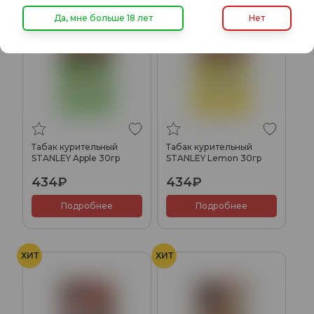
Да, мне больше 18 лет
Нет
Табак курительный
Табак курительный
STANLEY Apple 30гр
STANLEY Lemon 30гр
434₽
434₽
Подробнее
Подробнее
ХИТ
ХИТ