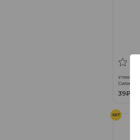
Уплотнит
Силиконо
Шахты (Бе
39₽
ХИТ