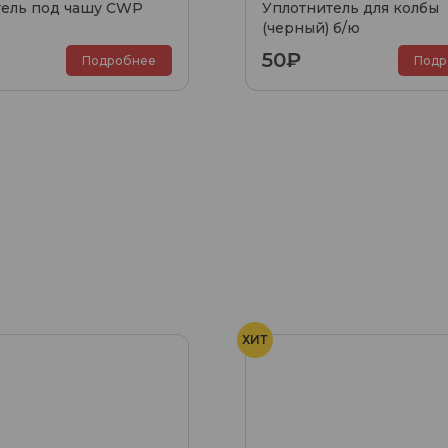
тель под чашу CWP
Уплотнитель для колбы
(черный) б/ю
50₽
Подробнее
Подр
ХИТ