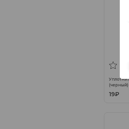
Уплотнит
(черный)
19₽