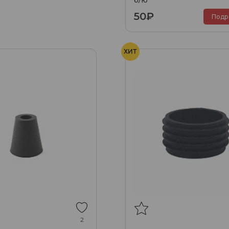
50₽
Подр
ХИТ
2