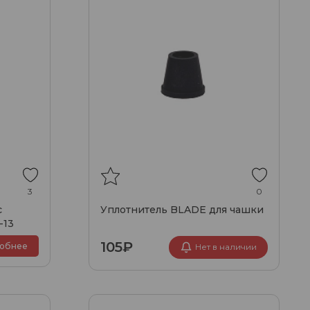
3
0
с
Уплотнитель BLADE для чашки
-13
105₽
обнее
Нет в наличии