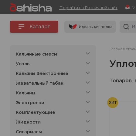
Перейти на Розничный сайт
Каталог
Идеальная полка
Главная стра
Кальянные смеси
Упло
Уголь
Кальяны Электронные
Товаров
Жевательный табак
Кальяны
Электронки
ХИТ
Комплектующие
Жидкости
Сигариллы