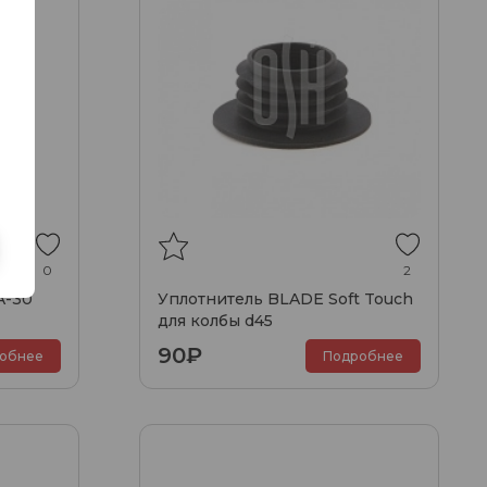
0
2
A-30
Уплотнитель BLADE Soft Touch
для колбы d45
90₽
обнее
Подробнее