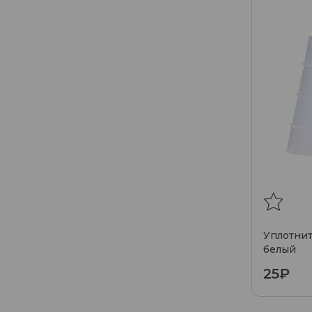
Уплотнит
белый
25₽