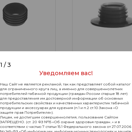
1
/
3
1
Уведомляем вас!
ель для Кальяна
Уплотнитель для Кальян
вый (Черный) для
Силиконовый (Черный) 
з Юбки) (Nilitex)
Шахты (Nilitex)
Наш Сайт не является рекламой, так как представляет собой каталог
39₽
Подробнее
Подр
для ограниченного круга лиц, а именно для совершеннолетних
потребителей табачной продукции (граждан России старше 18 лет)
для предоставления им достоверной информации об основных
потребительских свойствах и качественных характеристик табачной
продукции и аксессуарах для курения (п.1 и п.2 ст.10 Закона «О
ХИТ
защите прав Потребителя»).
Лицам, не достигшим совершеннолетия, пользование Сайтом
ЗАПРЕЩЕНО. (ст. 20 ФЗ №15 «Об охране здоровья граждан..» и в
соответствии с частью 7 статьи 15.1 Федерального закона от 27.07.2006
No 149-ФЗ «Об информации, информационных технологиях и защите