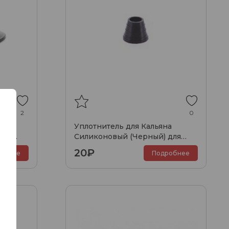
2
0
а
Уплотнитель для Кальяна
для
Силиконовый (Черный) для
Чаши (Nilitex)
20₽
обнее
Подробнее