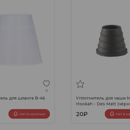
0
ель для шланга B-46
Уплотнитель для чаши 
Hookah - Des Matt (чёрн
20₽
Нет в наличии
Нет в н