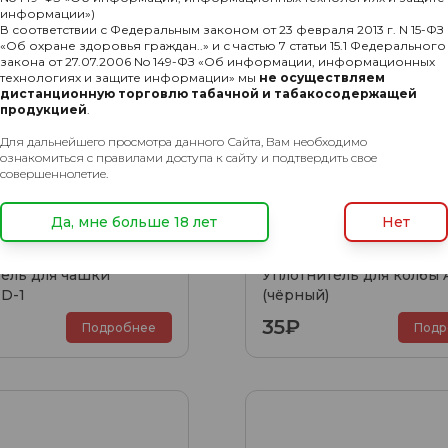
информации»)
В соответствии с Федеральным законом от 23 февраля 2013 г. N 15-ФЗ
«Об охране здоровья граждан..» и с частью 7 статьи 15.1 Федерального
закона от 27.07.2006 No 149-ФЗ «Об информации, информационных
технологиях и защите информации» мы
не осуществляем
дистанционную торговлю табачной и табакосодержащей
продукцией
.
Для дальнейшего просмотра данного Сайта, Вам необходимо
ознакомиться с правилами доступа к сайту и подтвердить свое
совершеннолетие.
Да, мне больше 18 лет
Нет
3
ель для чашки
Уплотнитель для колбы 
 D-1
(чёрный)
35₽
Подробнее
Подр