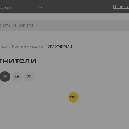
Написат
/
/
ница
Комплектующие
Уплотнители
тнители
24
36
72
ХИТ