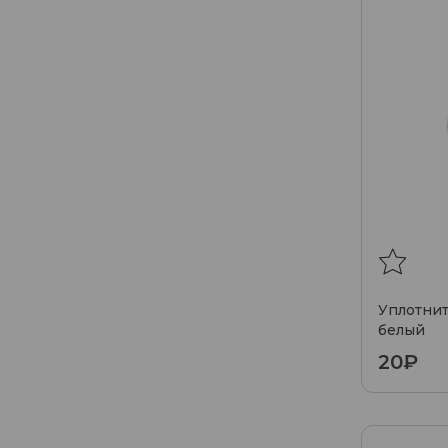
Уплотнит
белый
20₽