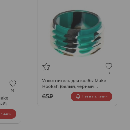
0
Уплотнитель для колбы Make
Hookah (белый, черный,
16
мятный)
65₽
Нет в наличии
Make
ый)
аличии