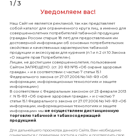
1
/
3
Уведомляем вас!
Наш Сайт не является рекламой, так как представляет
собой каталог для ограниченного круга лиц, а именно для
Табак жевательный
совершеннолетних потребителей табачной продукции
STELS - Колд Драй
(граждан России старше 18 лет) для предоставления им
достоверной информации об основных потребительских
380₽
свойствах и качественных характеристик табачной
продукции и аксессуарах для курения (п.1 и п.2 ст.10 Закона
«О защите прав Потребителя»).
Лицам, не достигшим совершеннолетия, пользование
Сайтом ЗАПРЕЩЕНО. (ст. 20 ФЗ №15 «Об охране здоровья
граждан..» и в соответствии с частью 7 статьи 15.1
Федерального закона от 27.07.2006 No 149-ФЗ «Об
информации, информационных технологиях и защите
информации»)
В соответствии с Федеральным законом от 23 февраля 2013
г. N 15-ФЗ «Об охране здоровья граждан..» и с частью 7
статьи 15.1 Федерального закона от 27.07.2006 No 149-ФЗ «Об
информации, информационных технологиях и защите
информации» мы
не осуществляем дистанционную
торговлю табачной и табакосодержащей
продукцией
.
Оптовый портал
Для дальнейшего просмотра данного Сайта, Вам необходимо
товаров для кальяна
ознакомиться с правилами доступа к сайту и подтвердить свое