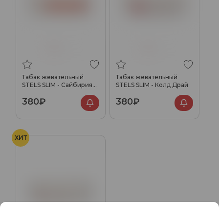
Табак жевательный
Табак жевательный
STELS SLIM - Сайбирия
STELS SLIM - Колд Драй
Ред
380₽
380₽
ХИТ