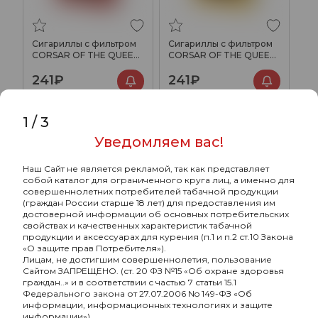
Сигариллы с фильтром
Сигариллы с фильтром
CORSAR OF THE QUEEN
CORSAR OF THE QUEEN
Вишня (20шт)
Ваниль (20шт)
241₽
241₽
1
/
3
ХИТ
ХИТ
Уведомляем вас!
Наш Сайт не является рекламой, так как представляет
собой каталог для ограниченного круга лиц, а именно для
совершеннолетних потребителей табачной продукции
(граждан России старше 18 лет) для предоставления им
достоверной информации об основных потребительских
свойствах и качественных характеристик табачной
продукции и аксессуарах для курения (п.1 и п.2 ст.10 Закона
«О защите прав Потребителя»).
Лицам, не достигшим совершеннолетия, пользование
Сайтом ЗАПРЕЩЕНО. (ст. 20 ФЗ №15 «Об охране здоровья
граждан..» и в соответствии с частью 7 статьи 15.1
Федерального закона от 27.07.2006 No 149-ФЗ «Об
Сигариллы с фильтром
Сигариллы с фильтром
информации, информационных технологиях и защите
CORSAR OF THE QUEEN
CORSAR OF THE QUEEN
информации»)