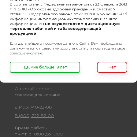
Gold (20шт)
Ориджинал (20шт)
В соответствии с Федеральным законом от 23 февраля 2013
241₽
241₽
г. N 15-ФЗ «Об охране здоровья граждан..» и с частью 7
статьи 15.1 Федерального закона от 27.07.2006 No 149-ФЗ «Об
информации, информационных технологиях и защите
информации» мы
не осуществляем дистанционную
торговлю табачной и табакосодержащей
продукцией
.
Для дальнейшего просмотра данного Сайта, Вам необходимо
ознакомиться с правилами доступа к сайту и подтвердить свое
совершеннолетие.
Да, мне больше 18 лет
Нет
Оптовый портал
товаров для кальяна
8 (495) 740-22-08
8 (800) 222-82-00
Время работы
пн-пт: с 10:00 до 19:00