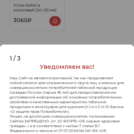
Уголь HoReCa
кокосовый 12кг (25 мм)
3060₽
1
/
3
Уведомляем вас!
Наш Сайт не является рекламой, так как представляет
собой каталог для ограниченного круга лиц, а именно для
совершеннолетних потребителей табачной продукции
(граждан России старше 18 лет) для предоставления им
достоверной информации об основных потребительских
Оптовый портал
свойствах и качественных характеристик табачной
товаров для кальяна
продукции и аксессуарах для курения (п.1 и п.2 ст.10 Закона
«О защите прав Потребителя»).
Лицам, не достигшим совершеннолетия, пользование
8 (495) 740-22-08
Сайтом ЗАПРЕЩЕНО. (ст. 20 ФЗ №15 «Об охране здоровья
граждан..» и в соответствии с частью 7 статьи 15.1
8 (800) 222-82-00
Федерального закона от 27.07.2006 No 149-ФЗ «Об