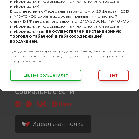
информации, информационных технологиях и защите
Время работы
информации»)
пн-пт: с 10:00 до 19:00
В соответствии с Федеральным законом от 23 февраля 2013
г. N 15-ФЗ «Об охране здоровья граждан..» и с частью 7
статьи 15.1 Федерального закона от 27.07.2006 No 149-ФЗ «Об
info@oshisha.net
информации, информационных технологиях и защите
информации» мы
не осуществляем дистанционную
торговлю табачной и табакосодержащей
О компании
продукцией
.
Для дальнейшего просмотра данного Сайта, Вам необходимо
Покупателям
ознакомиться с правилами доступа к сайту и подтвердить свое
совершеннолетие.
Связаться с нами
Да, мне больше 18 лет
Нет
Социальные сети
Идеальная полка