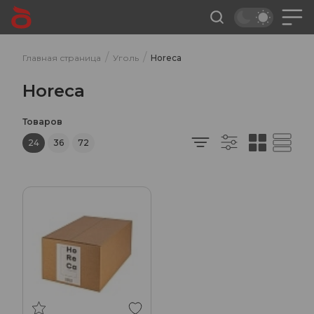
/
/
Главная страница
Уголь
Horeca
Horeca
Товаров
24
36
72