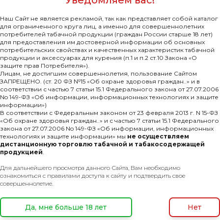
Наш Сайт не является рекламой, так как представляет собой каталог
для ограниченного круга лиц, а именно для совершеннолетних
потребителей табачной продукции (граждан России старше 18 лет)
для предоставления им достоверной информации об основных
потребительских свойствах и качественных характеристик табачной
продукции и аксессуарах для курения (п.1 и п.2 ст.10 Закона «О
защите прав Потребителя»).
Лицам, не достигшим совершеннолетия, пользование Сайтом
ЗАПРЕЩЕНО. (ст. 20 ФЗ №15 «Об охране здоровья граждан..» и в
соответствии с частью 7 статьи 15.1 Федерального закона от 27.07.2006
No 149-ФЗ «Об информации, информационных технологиях и защите
информации»)
В соответствии с Федеральным законом от 23 февраля 2013 г. N 15-ФЗ
«Об охране здоровья граждан..» и с частью 7 статьи 15.1 Федерального
закона от 27.07.2006 No 149-ФЗ «Об информации, информационных
технологиях и защите информации» мы
не осуществляем
дистанционную торговлю табачной и табакосодержащей
продукцией
.
мпании
Покупателям
Для дальнейшего просмотра данного Сайта, Вам необходимо
Каталог
ознакомиться с правилами доступа к сайту и подтвердить свое
совершеннолетие.
нсии
Новинки
ентация
Дисконт
Да, мне больше 18 лет
Нет
Блог