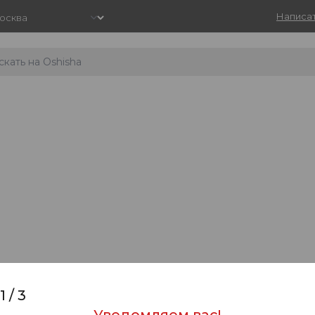
Написат
1
/
3
Уведомляем вас!