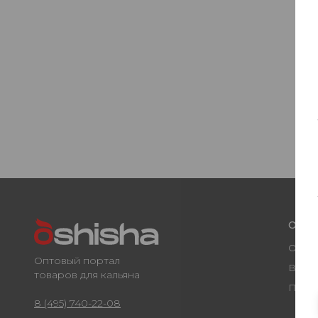
О ко
О нас
Оптовый портал
Вака
товаров для кальяна
През
8 (495) 740-22-08