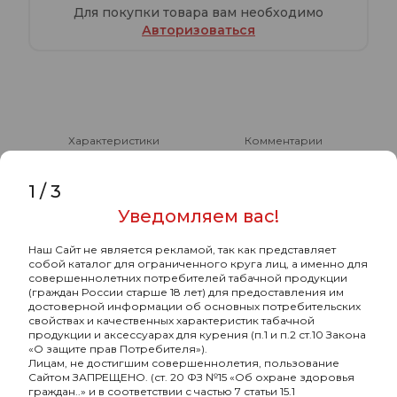
Для покупки товара вам необходимо
Авторизоваться
Характеристики
Комментарии
Уголь Crown кокосовый 72 шт (25 мм)
1
/
3
Уведомляем вас!
-
Тип товара
Уголь
Наш Сайт не является рекламой, так как представляет
-
Бренд
Crown
собой каталог для ограниченного круга лиц, а именно для
совершеннолетних потребителей табачной продукции
-
Состав угля
Кокосовый
(граждан России старше 18 лет) для предоставления им
достоверной информации об основных потребительских
свойствах и качественных характеристик табачной
-
Количество пачек в коробке, штук
20
продукции и аксессуарах для курения (п.1 и п.2 ст.10 Закона
«О защите прав Потребителя»).
-
Размер угля, мм
25
Лицам, не достигшим совершеннолетия, пользование
Сайтом ЗАПРЕЩЕНО. (ст. 20 ФЗ №15 «Об охране здоровья
-
Тип угля
Обычный
граждан..» и в соответствии с частью 7 статьи 15.1