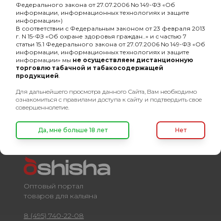
Федерального закона от 27.07.2006 No 149-ФЗ «Об
-
Штук в упаковке
72
информации, информационных технологиях и защите
информации»)
В соответствии с Федеральным законом от 23 февраля 2013
-
Разборный
Нет
г. N 15-ФЗ «Об охране здоровья граждан..» и с частью 7
статьи 15.1 Федерального закона от 27.07.2006 No 149-ФЗ «Об
-
Фасовка
2 пакетика
информации, информационных технологиях и защите
информации» мы
не осуществляем дистанционную
-
безнал
Да
торговлю табачной и табакосодержащей
продукцией
.
-
Форма угля
Кубик
Для дальнейшего просмотра данного Сайта, Вам необходимо
ознакомиться с правилами доступа к сайту и подтвердить свое
совершеннолетие.
Да, мне больше 18 лет
Нет
Оптовый портал
товаров для кальяна
8 (495) 740-22-08