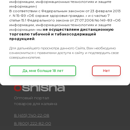
информации, информационных технологиях и защите
-
Линейка
Jent Herbal
информации»)
В соответствии с Федеральным законом от 23 февраля 2013
г. N 15-ФЗ «Об охране здоровья граждан..» и с частью 7
-
Состав кальянной смеси
моновкус
статьи 15.1 Федерального закона от 27.07.2006 No 149-ФЗ «Об
информации, информационных технологиях и защите
-
Разборный
Нет
информации» мы
не осуществляем дистанционную
торговлю табачной и табакосодержащей
-
безнал
Да
продукцией
.
Для дальнейшего просмотра данного Сайта, Вам необходимо
ознакомиться с правилами доступа к сайту и подтвердить свое
совершеннолетие.
Да, мне больше 18 лет
Нет
Оптовый портал
товаров для кальяна
8 (495) 740-22-08
8 (800) 222-82-00