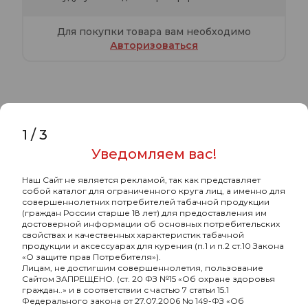
Для покупки товара вам необходимо
Авторизоваться
Характеристики
Комментарии
1
/
3
Уведомляем вас!
JENT с ароматом Хвоя(Needles), 25 гр.
Наш Сайт не является рекламой, так как представляет
собой каталог для ограниченного круга лиц, а именно для
-
Бренд
Jent
совершеннолетних потребителей табачной продукции
(граждан России старше 18 лет) для предоставления им
-
Страна-изготовитель
РОССИЯ
достоверной информации об основных потребительских
свойствах и качественных характеристик табачной
продукции и аксессуарах для курения (п.1 и п.2 ст.10 Закона
-
Граммовка, г
30
«О защите прав Потребителя»).
Лицам, не достигшим совершеннолетия, пользование
-
Крепость
средняя
Сайтом ЗАПРЕЩЕНО. (ст. 20 ФЗ №15 «Об охране здоровья
граждан..» и в соответствии с частью 7 статьи 15.1
-
Основа кальянной смеси
табачный лист
Федерального закона от 27.07.2006 No 149-ФЗ «Об