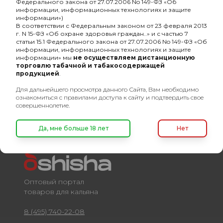
Федерального закона от 27.07.2006 No 149-ФЗ «Об
-
Основа кальянной смеси
сигарный лист
информации, информационных технологиях и защите
информации»)
-
Линейка
Хулиган Classic
В соответствии с Федеральным законом от 23 февраля 2013
г. N 15-ФЗ «Об охране здоровья граждан..» и с частью 7
-
Состав кальянной смеси
моновкус
статьи 15.1 Федерального закона от 27.07.2006 No 149-ФЗ «Об
информации, информационных технологиях и защите
информации» мы
не осуществляем дистанционную
-
Разборный
Нет
торговлю табачной и табакосодержащей
продукцией
.
-
безнал
Да
Для дальнейшего просмотра данного Сайта, Вам необходимо
ознакомиться с правилами доступа к сайту и подтвердить свое
совершеннолетие.
Да, мне больше 18 лет
Нет
Оптовый портал
товаров для кальяна
8 (495) 740-22-08