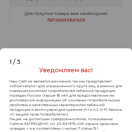
Для покупки товара вам необходимо
Авторизоваться
Характеристики
Комментарии
1
/
3
Уведомляем вас!
Хулиган с ароматом Ромовая баба
(БА), 200 гр.
Наш Сайт не является рекламой, так как представляет
собой каталог для ограниченного круга лиц, а именно для
совершеннолетних потребителей табачной продукции
-
Бренд
Хулиган
(граждан России старше 18 лет) для предоставления им
достоверной информации об основных потребительских
-
Страна-изготовитель
РОССИЯ
свойствах и качественных характеристик табачной
продукции и аксессуарах для курения (п.1 и п.2 ст.10 Закона
-
Граммовка, г
200
«О защите прав Потребителя»).
Лицам, не достигшим совершеннолетия, пользование
Сайтом ЗАПРЕЩЕНО. (ст. 20 ФЗ №15 «Об охране здоровья
-
Крепость
средняя
граждан..» и в соответствии с частью 7 статьи 15.1