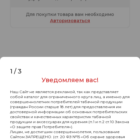
Для покупки товара вам необходимо
Авторизоваться
Характеристики
Комментарии
1
/
3
Хулиган с ароматом Мятный чай с
Уведомляем вас!
мёдом (ГРИН КВИН), 25 гр.
Наш Сайт не является рекламой, так как представляет
собой каталог для ограниченного круга лиц, а именно для
-
Бренд
Хулиган
совершеннолетних потребителей табачной продукции
(граждан России старше 18 лет) для предоставления им
-
Страна-изготовитель
РОССИЯ
достоверной информации об основных потребительских
свойствах и качественных характеристик табачной
-
Граммовка, г
25
продукции и аксессуарах для курения (п.1 и п.2 ст.10 Закона
«О защите прав Потребителя»).
Лицам, не достигшим совершеннолетия, пользование
-
Крепость
средняя
Сайтом ЗАПРЕЩЕНО. (ст. 20 ФЗ №15 «Об охране здоровья