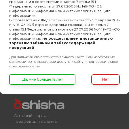
граждан..» и в соответствии с частью 7 статьи 15.1
-
Основа кальянной смеси
сигарный лист
Федерального закона от 27.07.2006 No 149-ФЗ «Об
информации, информационных технологиях и защите
-
Линейка
Хулиган Classic
информации»)
В соответствии с Федеральным законом от 23 февраля 2013
-
Состав кальянной смеси
микс
г. N 15-ФЗ «Об охране здоровья граждан..» и с частью 7
статьи 15.1 Федерального закона от 27.07.2006 No 149-ФЗ «Об
информации, информационных технологиях и защите
-
Разборный
Нет
информации» мы
не осуществляем дистанционную
торговлю табачной и табакосодержащей
-
Количество штук в упаковке
12
продукцией
.
-
безнал
Нет
Для дальнейшего просмотра данного Сайта, Вам необходимо
ознакомиться с правилами доступа к сайту и подтвердить свое
совершеннолетие.
Да, мне больше 18 лет
Нет
Оптовый портал
товаров для кальяна