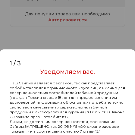
Для покупки товара вам необходимо
Авторизоваться
Характеристики
Комментарии
1
/
3
Уведомляем вас!
Хулиган Хард с ароматом Ягоды-
мангустин (ПИНК), 200 гр.
Наш Сайт не является рекламой, так как представляет
собой каталог для ограниченного круга лиц, а именно для
совершеннолетних потребителей табачной продукции
-
Бренд
Хулиган
(граждан России старше 18 лет) для предоставления им
достоверной информации об основных потребительских
-
Страна-изготовитель
РОССИЯ
свойствах и качественных характеристик табачной
продукции и аксессуарах для курения (п.1 и п.2 ст.10 Закона
-
Граммовка, г
200
«О защите прав Потребителя»).
Лицам, не достигшим совершеннолетия, пользование
Сайтом ЗАПРЕЩЕНО. (ст. 20 ФЗ №15 «Об охране здоровья
-
Крепость
крепкая
граждан..» и в соответствии с частью 7 статьи 15.1