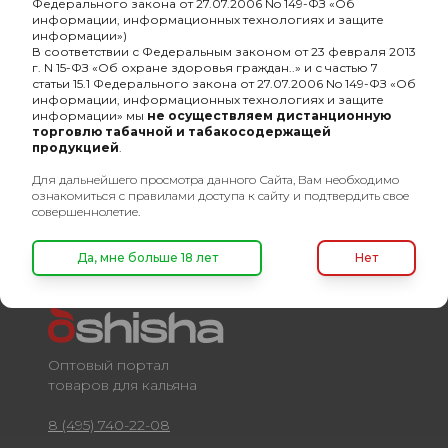
Федерального закона от 27.07.2006 No 149-ФЗ «Об
-
Основа кальянной смеси
сигарный лист
информации, информационных технологиях и защите
информации»)
-
Линейка
Хулиган Hard
В соответствии с Федеральным законом от 23 февраля 2013
г. N 15-ФЗ «Об охране здоровья граждан..» и с частью 7
-
Состав кальянной смеси
микс
статьи 15.1 Федерального закона от 27.07.2006 No 149-ФЗ «Об
информации, информационных технологиях и защите
информации» мы
не осуществляем дистанционную
-
Разборный
Нет
торговлю табачной и табакосодержащей
продукцией
.
-
безнал
Да
Для дальнейшего просмотра данного Сайта, Вам необходимо
ознакомиться с правилами доступа к сайту и подтвердить свое
совершеннолетие.
Да, мне больше 18 лет
Нет
Оптовый портал
товаров для кальяна
8 (495) 740-22-08