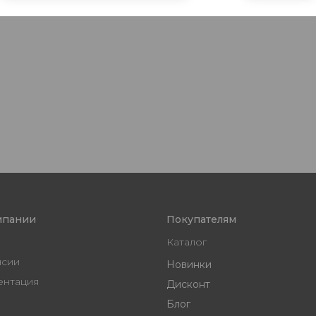
мпании
Покупателям
Каталог
нсии
Новинки
ентация
Дисконт
Блог