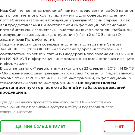
Наш Сайт не является рекламой, так как представляет собой каталог
для ограниченного круга лиц, а именно для совершеннолетних
потребителей табачной продукции (граждан России старше 18 лет)
для предоставления им достоверной информации об основных
потребительских свойствах и качественных характеристик табачной
продукции и аксессуарах для курения (п.1 и п.2 ст.10 Закона «О
защите прав Потребителя»).
Лицам, не достигшим совершеннолетия, пользование Сайтом
Комментарии
ЗАПРЕЩЕНО. (ст. 20 ФЗ №15 «Об охране здоровья граждан..» и в
соответствии с частью 7 статьи 15.1 Федерального закона от 27.07.2006
No 149-ФЗ «Об информации, информационных технологиях и защите
информации»)
В соответствии с Федеральным законом от 23 февраля 2013 г. N 15-ФЗ
сель (ВАМПИР), 200 гр.
«Об охране здоровья граждан..» и с частью 7 статьи 15.1 Федерального
закона от 27.07.2006 No 149-ФЗ «Об информации, информационных
технологиях и защите информации» мы
не осуществляем
дистанционную торговлю табачной и табакосодержащей
продукцией
.
Для дальнейшего просмотра данного Сайта, Вам необходимо
ознакомиться с правилами доступа к сайту и подтвердить свое
совершеннолетие.
Да, мне больше 18 лет
Нет