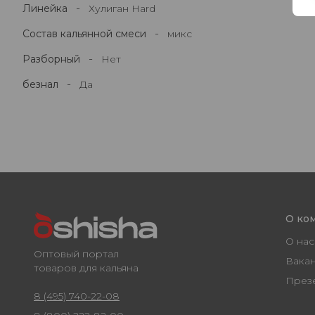
-
Линейка
Хулиган Hard
-
Состав кальянной смеси
микс
-
Разборный
Нет
-
безнал
Да
О ко
О нас
Оптовый портал
Вака
товаров для кальяна
През
8 (495) 740-22-08