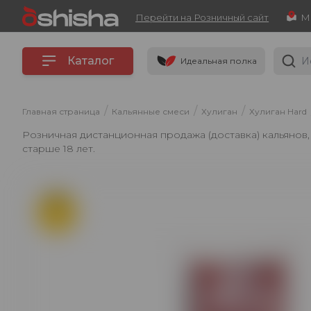
Перейти на Розничный сайт
Каталог
Идеальная полка
/
/
/
Главная страница
Кальянные смеси
Хулиган
Хулиган Hard
Розничная дистанционная продажа (доставка) кальянов
старше 18 лет.
ХИТ