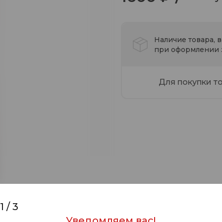
Наличие товара, 
при оформлении з
Для покупки т
1
/
3
Уведомляем вас!