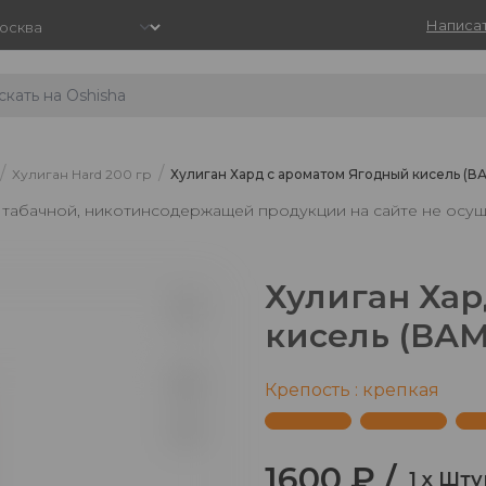
Написат
/
/
Хулиган Hard 200 гр
Хулиган Хард с ароматом Ягодный кисель (ВА
, табачной, никотинсодержащей продукции на сайте не осущ
Хулиган Хар
кисель (ВАМ
1
Крепость : крепкая
1600 ₽ /
1 x Шту