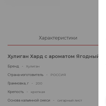
Характеристики
Хулиган Хард с ароматом Ягодный ки
-
Бренд
Хулиган
-
Страна-изготовитель
РОССИЯ
-
Граммовка, г
200
-
Крепость
крепкая
-
Основа кальянной смеси
сигарный лист