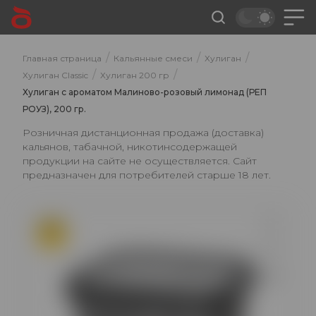
/
/
/
Главная страница
Кальянные смеси
Хулиган
/
/
Хулиган Classic
Хулиган 200 гр
Хулиган с ароматом Малиново-розовый лимонад (РЕП
РОУЗ), 200 гр.
Розничная дистанционная продажа (доставка)
кальянов, табачной, никотинсодержащей
продукции на сайте не осуществляется. Сайт
предназначен для потребителей старше 18 лет.
ХИТ