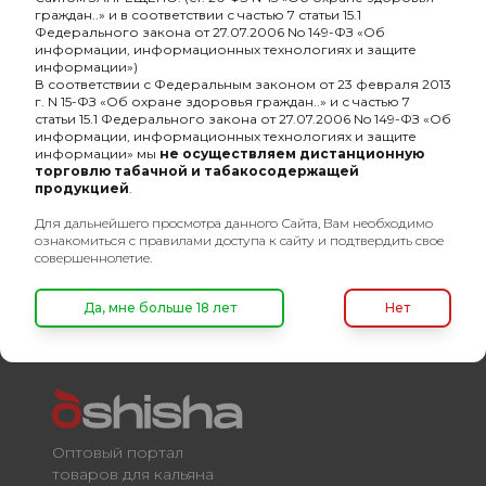
граждан..» и в соответствии с частью 7 статьи 15.1
-
Крепость
средняя
Федерального закона от 27.07.2006 No 149-ФЗ «Об
информации, информационных технологиях и защите
информации»)
-
Основа кальянной смеси
сигарный лист
В соответствии с Федеральным законом от 23 февраля 2013
г. N 15-ФЗ «Об охране здоровья граждан..» и с частью 7
-
Линейка
Хулиган Classic
статьи 15.1 Федерального закона от 27.07.2006 No 149-ФЗ «Об
информации, информационных технологиях и защите
-
Состав кальянной смеси
микс
информации» мы
не осуществляем дистанционную
торговлю табачной и табакосодержащей
-
Разборный
Нет
продукцией
.
Для дальнейшего просмотра данного Сайта, Вам необходимо
-
безнал
Да
ознакомиться с правилами доступа к сайту и подтвердить свое
совершеннолетие.
Да, мне больше 18 лет
Нет
Оптовый портал
товаров для кальяна