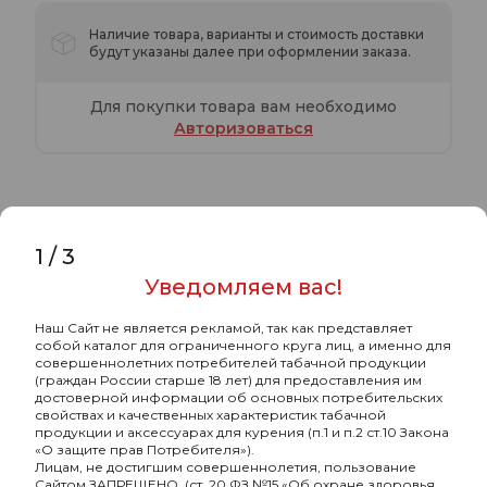
Наличие товара, варианты и стоимость доставки
будут указаны далее при оформлении заказа.
Для покупки товара вам необходимо
Авторизоваться
1
/
3
Характеристики
Комментарии
Уведомляем вас!
Хулиган с ароматом Малиново-
Наш Сайт не является рекламой, так как представляет
собой каталог для ограниченного круга лиц, а именно для
розовый лимонад (РЕП РОУЗ), 200 гр.
совершеннолетних потребителей табачной продукции
(граждан России старше 18 лет) для предоставления им
достоверной информации об основных потребительских
-
Бренд
Хулиган
свойствах и качественных характеристик табачной
продукции и аксессуарах для курения (п.1 и п.2 ст.10 Закона
-
Страна-изготовитель
РОССИЯ
«О защите прав Потребителя»).
Лицам, не достигшим совершеннолетия, пользование
-
Граммовка, г
200
Сайтом ЗАПРЕЩЕНО. (ст. 20 ФЗ №15 «Об охране здоровья