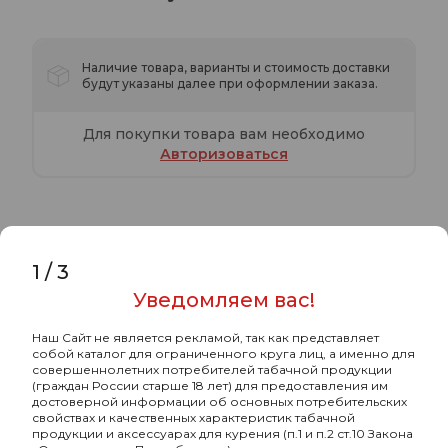
Наличие товара, варианты и стоимость доставки
будут указаны далее при оформлении заказа.
Для покупки товара вам необходимо
Авторизоваться
1
/
3
Характеристики
Комментарии
Уведомляем вас!
Хулиган с ароматом Клементин
Наш Сайт не является рекламой, так как представляет
собой каталог для ограниченного круга лиц, а именно для
(Мандарин) (ВИТА), 25 гр.
совершеннолетних потребителей табачной продукции
(граждан России старше 18 лет) для предоставления им
достоверной информации об основных потребительских
-
Бренд
Хулиган
свойствах и качественных характеристик табачной
продукции и аксессуарах для курения (п.1 и п.2 ст.10 Закона
-
Страна-изготовитель
РОССИЯ