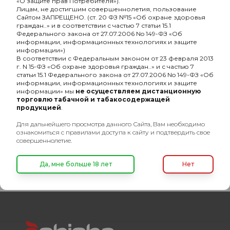
«О защите прав Потребителя»).
Лицам, не достигшим совершеннолетия, пользование
-
Граммовка, г
25
Сайтом ЗАПРЕЩЕНО. (ст. 20 ФЗ №15 «Об охране здоровья
граждан..» и в соответствии с частью 7 статьи 15.1
-
Крепость
средняя
Федерального закона от 27.07.2006 No 149-ФЗ «Об
информации, информационных технологиях и защите
информации»)
-
Основа кальянной смеси
сигарный лист
В соответствии с Федеральным законом от 23 февраля 2013
г. N 15-ФЗ «Об охране здоровья граждан..» и с частью 7
-
Линейка
Хулиган Classic
статьи 15.1 Федерального закона от 27.07.2006 No 149-ФЗ «Об
информации, информационных технологиях и защите
-
Состав кальянной смеси
моновкус
информации» мы
не осуществляем дистанционную
торговлю табачной и табакосодержащей
-
Разборный
Нет
продукцией
.
Для дальнейшего просмотра данного Сайта, Вам необходимо
-
Количество штук в упаковке
12
ознакомиться с правилами доступа к сайту и подтвердить свое
совершеннолетие.
-
безнал
Нет
Да, мне больше 18 лет
Нет