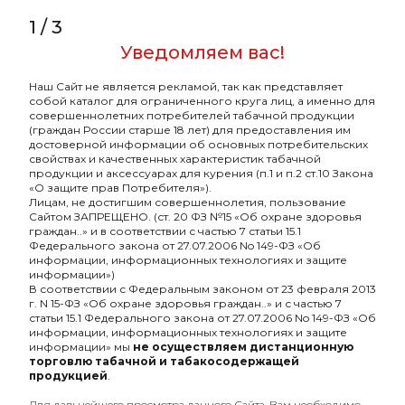
1
/
3
Мелассоуловитель UNION
Уведомляем вас!
(Fibonacci/Argument) золотой
Наш Сайт не является рекламой, так как представляет
-
Бренд
Union
собой каталог для ограниченного круга лиц, а именно для
совершеннолетних потребителей табачной продукции
-
Страна-изготовитель
РОССИЯ
(граждан России старше 18 лет) для предоставления им
достоверной информации об основных потребительских
-
Материал
сталь
свойствах и качественных характеристик табачной
продукции и аксессуарах для курения (п.1 и п.2 ст.10 Закона
-
Разборный
Нет
«О защите прав Потребителя»).
Лицам, не достигшим совершеннолетия, пользование
Сайтом ЗАПРЕЩЕНО. (ст. 20 ФЗ №15 «Об охране здоровья
-
безнал
Да
граждан..» и в соответствии с частью 7 статьи 15.1
Федерального закона от 27.07.2006 No 149-ФЗ «Об
информации, информационных технологиях и защите
информации»)
В соответствии с Федеральным законом от 23 февраля 2013
г. N 15-ФЗ «Об охране здоровья граждан..» и с частью 7
статьи 15.1 Федерального закона от 27.07.2006 No 149-ФЗ «Об
информации, информационных технологиях и защите
информации» мы
не осуществляем дистанционную
торговлю табачной и табакосодержащей
продукцией
.
Для дальнейшего просмотра данного Сайта, Вам необходимо