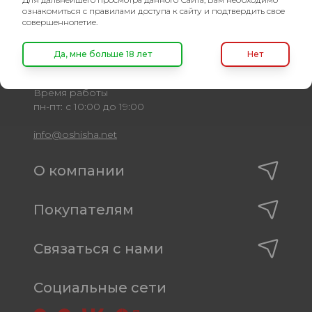
Оптовый портал
ознакомиться с правилами доступа к сайту и подтвердить свое
товаров для кальяна
совершеннолетие.
8 (495) 740-22-08
Да, мне больше 18 лет
Нет
8 (800) 222-82-00
Время работы
пн-пт: с 10:00 до 19:00
info@oshisha.net
О компании
Покупателям
Связаться с нами
Социальные сети