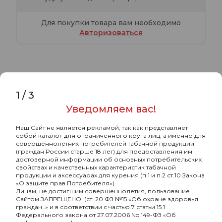
Для покупки товара вам необходимо
Авторизоваться
1
/
3
Характеристики
Комментарии
Уведомляем вас!
Muassel Strong с ароматом
Наш Сайт не является рекламой, так как представляет
Цитрусовый фреш, 40 гр.
собой каталог для ограниченного круга лиц, а именно для
совершеннолетних потребителей табачной продукции
(граждан России старше 18 лет) для предоставления им
-
Бренд
Muassel
достоверной информации об основных потребительских
свойствах и качественных характеристик табачной
-
Страна-изготовитель
РОССИЯ
продукции и аксессуарах для курения (п.1 и п.2 ст.10 Закона
«О защите прав Потребителя»).
Лицам, не достигшим совершеннолетия, пользование
-
Граммовка, г
40
Сайтом ЗАПРЕЩЕНО. (ст. 20 ФЗ №15 «Об охране здоровья
граждан..» и в соответствии с частью 7 статьи 15.1
-
Крепость
средняя
Федерального закона от 27.07.2006 No 149-ФЗ «Об