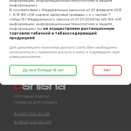
информации, информационных технологиях и защите
-
Основа кальянной смеси
табачный лист
информации»)
В соответствии с Федеральным законом от 23 февраля 2013
-
Состав кальянной смеси
микс
г. N 15-ФЗ «Об охране здоровья граждан..» и с частью 7
статьи 15.1 Федерального закона от 27.07.2006 No 149-ФЗ «Об
информации, информационных технологиях и защите
-
Разборный
Нет
информации» мы
не осуществляем дистанционную
торговлю табачной и табакосодержащей
-
безнал
Нет
продукцией
.
Для дальнейшего просмотра данного Сайта, Вам необходимо
ознакомиться с правилами доступа к сайту и подтвердить свое
совершеннолетие.
Да, мне больше 18 лет
Нет
Оптовый портал
товаров для кальяна
8 (495) 740-22-08
8 (800) 222-82-00