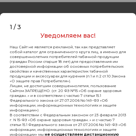
1
/
3
Уведомляем вас!
Оптовый портал
товаров для кальяна
Наш Сайт не является рекламой, так как представляет
собой каталог для ограниченного круга лиц, а именно для
8 (495) 740-22-08
совершеннолетних потребителей табачной продукции
(граждан России старше 18 лет) для предоставления им
8 (800) 222-82-00
достоверной информации об основных потребительских
свойствах и качественных характеристик табачной
Время работы
продукции и аксессуарах для курения (п.1 и п.2 ст.10 Закона
«О защите прав Потребителя»).
пн-пт: с 10:00 до 19:00
Лицам, не достигшим совершеннолетия, пользование
Сайтом ЗАПРЕЩЕНО. (ст. 20 ФЗ №15 «Об охране здоровья
info@oshisha.net
граждан..» и в соответствии с частью 7 статьи 15.1
Федерального закона от 27.07.2006 No 149-ФЗ «Об
информации, информационных технологиях и защите
О компании
информации»)
В соответствии с Федеральным законом от 23 февраля 2013
г. N 15-ФЗ «Об охране здоровья граждан..» и с частью 7
статьи 15.1 Федерального закона от 27.07.2006 No 149-ФЗ «Об
Покупателям
информации, информационных технологиях и защите
информации» мы
не осуществляем дистанционную