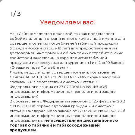
Характеристики
Комментарии
1
/
3
Уведомляем вас!
Щипцы Tortuga Дори 2.0 зелёный
Наш Сайт не является рекламой, так как представляет
собой каталог для ограниченного круга лиц, а именно для
-
Бренд
Tortuga
совершеннолетних потребителей табачной продукции
(граждан России старше 18 лет) для предоставления им
-
Длина щипцов, см
24
достоверной информации об основных потребительских
свойствах и качественных характеристик табачной
-
Материал
сталь
продукции и аксессуарах для курения (п.1 и п.2 ст.10 Закона
«О защите прав Потребителя»).
-
Разборный
Нет
Лицам, не достигшим совершеннолетия, пользование
Сайтом ЗАПРЕЩЕНО. (ст. 20 ФЗ №15 «Об охране здоровья
граждан..» и в соответствии с частью 7 статьи 15.1
-
безнал
Да
Федерального закона от 27.07.2006 No 149-ФЗ «Об
информации, информационных технологиях и защите
информации»)
В соответствии с Федеральным законом от 23 февраля 2013
г. N 15-ФЗ «Об охране здоровья граждан..» и с частью 7
статьи 15.1 Федерального закона от 27.07.2006 No 149-ФЗ «Об
информации, информационных технологиях и защите
информации» мы
не осуществляем дистанционную
торговлю табачной и табакосодержащей
продукцией
.