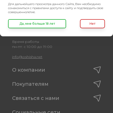
Для дальнейшего просмотра данного Сайта, Вам необходимо
ознакомиться с правилами доступа к сайту и подтвердить свое
Оптовый портал
совершеннолетие.
товаров для кальяна
Да, мне больше 18 лет
Нет
8 (495) 740-22-08
8 (800) 222-82-00
Время работы
пн-пт: с 10:00 до 19:00
info@oshisha.net
О компании
Покупателям
Связаться с нами
Социальные сети