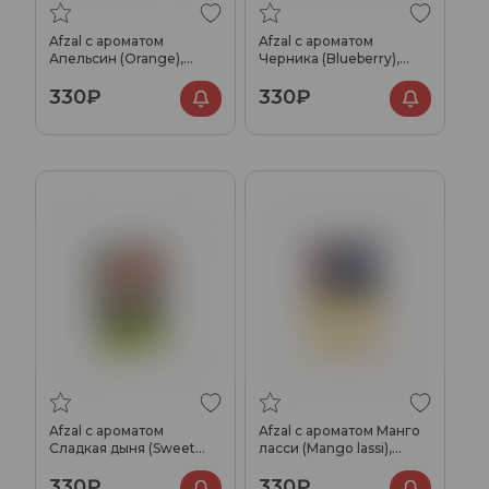
Afzal с ароматом
Afzal с ароматом
Апельсин (Orange),
Черника (Blueberry),
40гр.
40гр.
330₽
330₽
Afzal с ароматом
Afzal с ароматом Манго
Сладкая дыня (Sweet
ласси (Mango lassi),
melon), 40гр.
40гр.
330₽
330₽