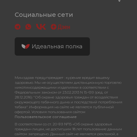
Социальные сети
Идеальная полка
Минздрав предупреждает : курение вредит вашему
здоровью. Мы не осуществляем дистанционную торговлю
никотинсодержащими изделиями в соответствии с
Федеральным законом от 23.02.2013 N 15-ФЗ (ред. от
28.12.2016) "Об охране здоровья граждан от воздействия
окружающего табачного дыма и последствий потребления
табака". Информация на сайте не является публичной
офертой. Условия пользования сайтом
Пользовательское соглашение
В соответствии со ст. 20 ФЗ №15 «Об охране здоровья
граждан» лицам, не достигшим 18 лет пользование данным
сайтом запрещено. Данный сайт не является рекламой, а