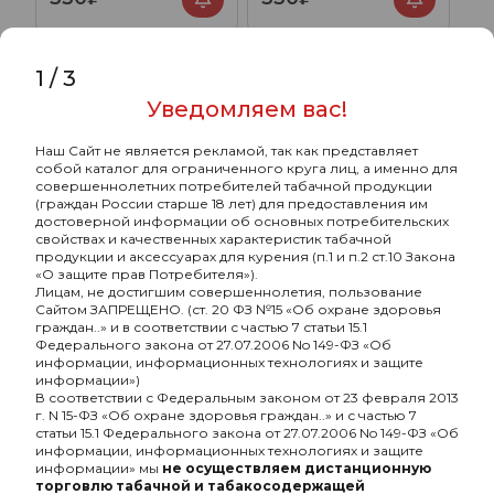
1
/
3
Уведомляем вас!
Наш Сайт не является рекламой, так как представляет
собой каталог для ограниченного круга лиц, а именно для
совершеннолетних потребителей табачной продукции
(граждан России старше 18 лет) для предоставления им
достоверной информации об основных потребительских
свойствах и качественных характеристик табачной
продукции и аксессуарах для курения (п.1 и п.2 ст.10 Закона
«О защите прав Потребителя»).
Лицам, не достигшим совершеннолетия, пользование
Сайтом ЗАПРЕЩЕНО. (ст. 20 ФЗ №15 «Об охране здоровья
граждан..» и в соответствии с частью 7 статьи 15.1
Afzal с ароматом
Afzal с ароматом Экстаз
Федерального закона от 27.07.2006 No 149-ФЗ «Об
Ледяной грейпфрут (Icy
(Ecstasy), 40гр.
информации, информационных технологиях и защите
grapefruit), 40гр.
информации»)
330₽
330₽
В соответствии с Федеральным законом от 23 февраля 2013
г. N 15-ФЗ «Об охране здоровья граждан..» и с частью 7
статьи 15.1 Федерального закона от 27.07.2006 No 149-ФЗ «Об
информации, информационных технологиях и защите
информации» мы
не осуществляем дистанционную
торговлю табачной и табакосодержащей