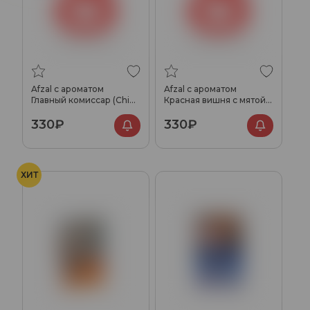
Afzal с ароматом
Afzal с ароматом
Главный комиссар (Chief
Красная вишня с мятой
Commissioner), 40гр.
(Red cherry mint), 40гр.
330₽
330₽
ХИТ