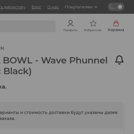
ь директору
Блог
О нас
Покупателям
Корзина
Профиль
Избранное
ck)
 BOWL - Wave Phunnel
c Black)
ка.
варианты и стоимость доставки будут указаны далее
аказа.