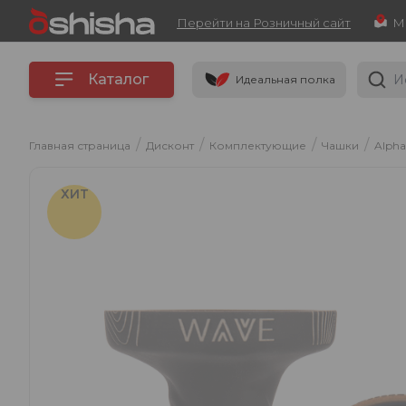
Перейти на Розничный сайт
Каталог
Идеальная полка
/
/
/
/
Главная страница
Дисконт
Комплектующие
Чашки
Alpha
ХИТ