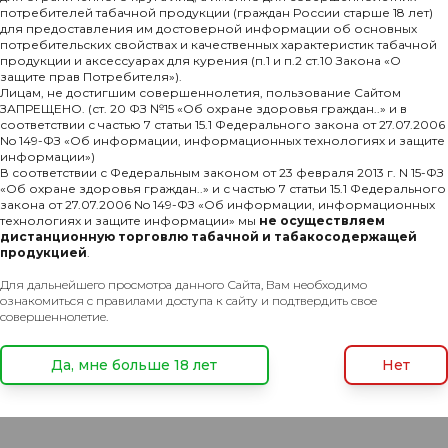
потребителей табачной продукции (граждан России старше 18 лет)
для предоставления им достоверной информации об основных
потребительских свойствах и качественных характеристик табачной
продукции и аксессуарах для курения (п.1 и п.2 ст.10 Закона «О
защите прав Потребителя»).
Комментарии
Лицам, не достигшим совершеннолетия, пользование Сайтом
ЗАПРЕЩЕНО. (ст. 20 ФЗ №15 «Об охране здоровья граждан..» и в
соответствии с частью 7 статьи 15.1 Федерального закона от 27.07.2006
No 149-ФЗ «Об информации, информационных технологиях и защите
информации»)
 (Atlantic Black)
В соответствии с Федеральным законом от 23 февраля 2013 г. N 15-ФЗ
«Об охране здоровья граждан..» и с частью 7 статьи 15.1 Федерального
закона от 27.07.2006 No 149-ФЗ «Об информации, информационных
технологиях и защите информации» мы
не осуществляем
дистанционную торговлю табачной и табакосодержащей
продукцией
.
Для дальнейшего просмотра данного Сайта, Вам необходимо
ознакомиться с правилами доступа к сайту и подтвердить свое
совершеннолетие.
Да, мне больше 18 лет
Нет