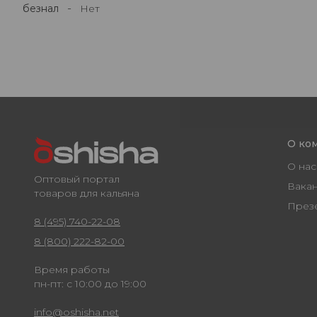
-
безнал
Нет
О ко
О нас
Оптовый портал
Вака
товаров для кальяна
През
8 (495) 740-22-08
8 (800) 222-82-00
Время работы
пн-пт: с 10:00 до 19:00
info@oshisha.net