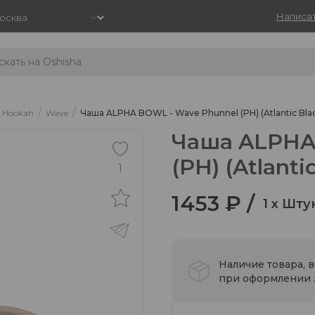
Написат
/
/
 Hookah
Wave
Чаша ALPHA BOWL - Wave Phunnel (PH) (Atlantic Bla
Чаша ALPHA
(PH) (Atlanti
1
1453 ₽ /
1 x Шту
Наличие товара, 
при оформлении з