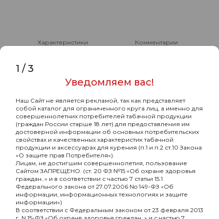
Характеристики
Комментарии
1
/
3
Чаша ALPHA BOWL - Turk Design PRO
Уведомляем вас!
(Yellow)
Наш Сайт не является рекламой, так как представляет
-
Бренд
Alpha Hookah
собой каталог для ограниченного круга лиц, а именно для
совершеннолетних потребителей табачной продукции
-
Страна-изготовитель
РОССИЯ
(граждан России старше 18 лет) для предоставления им
достоверной информации об основных потребительских
-
Материал
глина
свойствах и качественных характеристик табачной
продукции и аксессуарах для курения (п.1 и п.2 ст.10 Закона
«О защите прав Потребителя»).
-
Покрытие чашки
с глазурью
Лицам, не достигшим совершеннолетия, пользование
Сайтом ЗАПРЕЩЕНО. (ст. 20 ФЗ №15 «Об охране здоровья
-
Тип чашки
турка
граждан..» и в соответствии с частью 7 статьи 15.1
Федерального закона от 27.07.2006 No 149-ФЗ «Об
-
Форма чашки
классическая
информации, информационных технологиях и защите
информации»)
-
Разборный
Нет
В соответствии с Федеральным законом от 23 февраля 2013
г. N 15-ФЗ «Об охране здоровья граждан..» и с частью 7