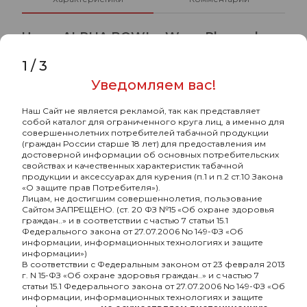
Чаша ALPHA BOWL - Wave Phunnel
(PH) (Indian Blue)
1
/
3
Уведомляем вас!
-
Бренд
Alpha Hookah
-
Страна-изготовитель
РОССИЯ
Наш Сайт не является рекламой, так как представляет
собой каталог для ограниченного круга лиц, а именно для
совершеннолетних потребителей табачной продукции
-
Материал
глина
(граждан России старше 18 лет) для предоставления им
достоверной информации об основных потребительских
-
Покрытие чашки
с глазурью
свойствах и качественных характеристик табачной
продукции и аксессуарах для курения (п.1 и п.2 ст.10 Закона
-
Тип чашки
турка
«О защите прав Потребителя»).
Лицам, не достигшим совершеннолетия, пользование
-
Форма чашки
классическая
Сайтом ЗАПРЕЩЕНО. (ст. 20 ФЗ №15 «Об охране здоровья
граждан..» и в соответствии с частью 7 статьи 15.1
Федерального закона от 27.07.2006 No 149-ФЗ «Об
-
Разборный
Нет
информации, информационных технологиях и защите
информации»)
-
безнал
Нет
В соответствии с Федеральным законом от 23 февраля 2013
г. N 15-ФЗ «Об охране здоровья граждан..» и с частью 7
статьи 15.1 Федерального закона от 27.07.2006 No 149-ФЗ «Об
информации, информационных технологиях и защите