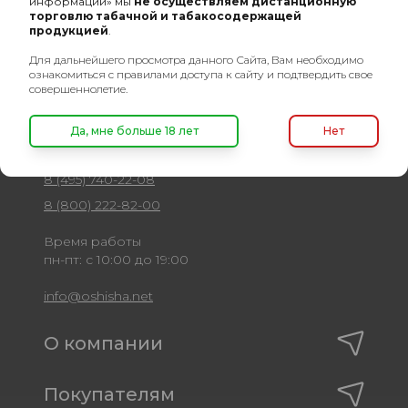
информации» мы
не осуществляем дистанционную
торговлю табачной и табакосодержащей
продукцией
.
Для дальнейшего просмотра данного Сайта, Вам необходимо
ознакомиться с правилами доступа к сайту и подтвердить свое
совершеннолетие.
Оптовый портал
Да, мне больше 18 лет
Нет
товаров для кальяна
8 (495) 740-22-08
8 (800) 222-82-00
Время работы
пн-пт: с 10:00 до 19:00
info@oshisha.net
О компании
Покупателям