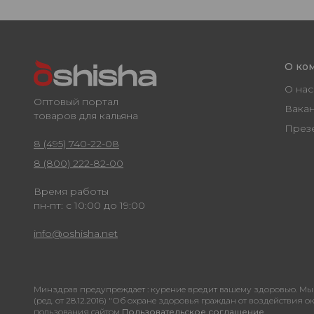
О ко
О нас
Оптовый портал
Вака
товаров для кальяна
През
8 (495) 740-22-08
8 (800) 222-82-00
Время работы
пн-пт: с 10:00 до 19:00
info@oshisha.net
Минздрав предупреждает : курение вредит вашему здоровью. Мы 
(ред. от 28.12.2016) "Об охране здоровья граждан от воздействи
пользования сайтом
Пользовательское соглашение