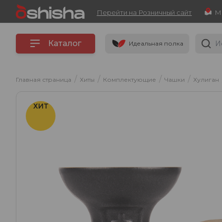
Перейти на Розничный сайт
Каталог
Идеальная полка
/
/
/
/
Главная страница
Хиты
Комплектующие
Чашки
Хулиган
ХИТ