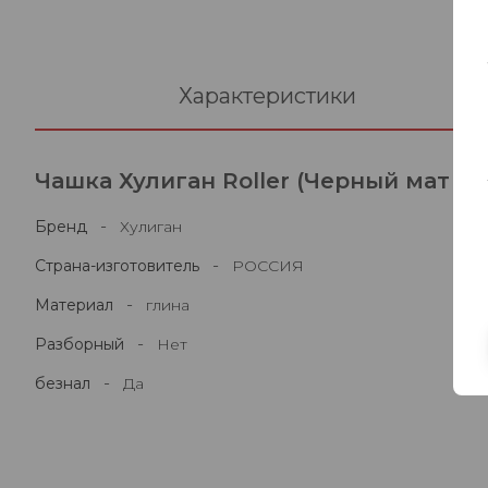
Характеристики
Чашка Хулиган Roller (Черный мат бл
-
Бренд
Хулиган
-
Страна-изготовитель
РОССИЯ
-
Материал
глина
-
Разборный
Нет
-
безнал
Да