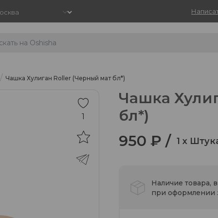
Написат
/
Чашка Хулиган Roller (Черный мат бл*)
Чашка Хулиг
бл*)
1
950 ₽ /
1 x Штук
Наличие товара, 
при оформлении з