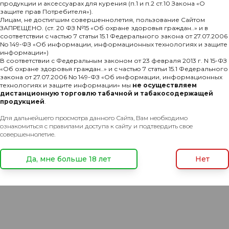
продукции и аксессуарах для курения (п.1 и п.2 ст.10 Закона «О
защите прав Потребителя»).
Лицам, не достигшим совершеннолетия, пользование Сайтом
ЗАПРЕЩЕНО. (ст. 20 ФЗ №15 «Об охране здоровья граждан..» и в
соответствии с частью 7 статьи 15.1 Федерального закона от 27.07.2006
Комментарии
No 149-ФЗ «Об информации, информационных технологиях и защите
информации»)
В соответствии с Федеральным законом от 23 февраля 2013 г. N 15-ФЗ
«Об охране здоровья граждан..» и с частью 7 статьи 15.1 Федерального
закона от 27.07.2006 No 149-ФЗ «Об информации, информационных
*)
технологиях и защите информации» мы
не осуществляем
дистанционную торговлю табачной и табакосодержащей
продукцией
.
Для дальнейшего просмотра данного Сайта, Вам необходимо
ознакомиться с правилами доступа к сайту и подтвердить свое
совершеннолетие.
Да, мне больше 18 лет
Нет