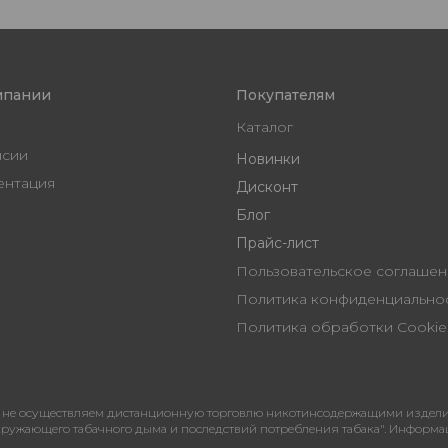
мпании
Покупателям
Каталог
нсии
Новинки
ентация
Дисконт
Блог
Прайс-лист
Пользовательское согл
Политика конфиденциальн
Политика обработки Cookie
не осуществляем дистанционную торговлю никотинсодержащими изделиями
я окружающего табачного дыма и последствий потребления табака". Информ