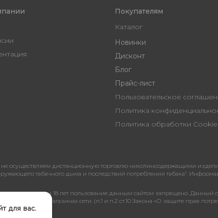
мпании
Покупателям
Каталог
нсии
Новинки
ентация
Дисконт
Блог
Прайс-лист
Пользовательское согл
Политика конфиденциальн
Политика обработки Cookie
не осуществляем дистанционную торговлю никотинсодержащими изделиями
я окружающего табачного дыма и последствий потребления табака". Информ
ицам, не достигшим 18 лет пользование данным сайтом запрещено. Данный 
её наличии в магазинах сети. (п.1 и п.2 ст.10 Закона «О защите прав потре
т для вас.