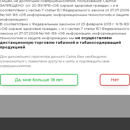
Лицам, не достигшим совершеннолетия, пользование Сайтом
ЗАПРЕЩЕНО. (ст. 20 ФЗ №15 «Об охране здоровья граждан..» и в
соответствии с частью 7 статьи 15.1 Федерального закона от 27.07.2006
No 149-ФЗ «Об информации, информационных технологиях и защите
информации»)
В соответствии с Федеральным законом от 23 февраля 2013 г. N 15-ФЗ
Комментарии
«Об охране здоровья граждан..» и с частью 7 статьи 15.1 Федерального
закона от 27.07.2006 No 149-ФЗ «Об информации, информационных
технологиях и защите информации» мы
не осуществляем
дистанционную торговлю табачной и табакосодержащей
псул)
продукцией
.
Для дальнейшего просмотра данного Сайта, Вам необходимо
ознакомиться с правилами доступа к сайту и подтвердить свое
совершеннолетие.
Да, мне больше 18 лет
Нет