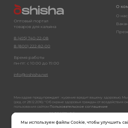
О ко
О нас
Оптовый портал
Вака
товаров для кальяна
През
8 (495) 740-22-08
8 (800) 222-82-00
Время работы
пн-пт: с 10:00 до 19:00
info@oshisha.net
Минздрав предупреждает : курение вредит вашему здоровью. Мы 
(ред. от 28.12.2016) "Об охране здоровья граждан от воздействи
пользования сайтом
Пользовательское соглашение
В соответствии со ст. 20 ФЗ №15 «Об охране здоровья граждан» л
достоверной информации о свойствах, характеристиках продукции и 
Мы используем файлы Cookie, чтобы улучшить сай