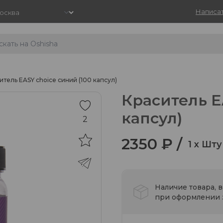
Написат
итель EASY choice синий (100 капсул)
Краситель E
капсул)
2
2350 ₽ /
1 x Шту
Наличие товара, 
при оформлении з