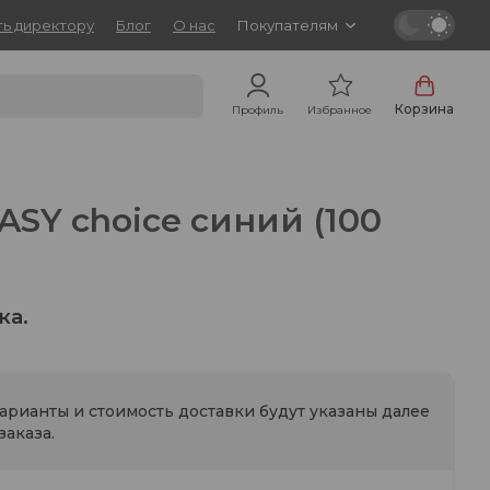
ь директору
Блог
О нас
Покупателям
Корзина
Профиль
Избранное
ASY choice синий (100
ка.
варианты и стоимость доставки будут указаны далее
аказа.