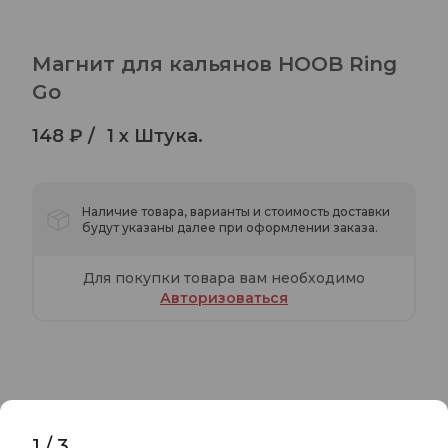
Магнит для кальянов HOOB Ring
Go
148 ₽ /
1 x Штука.
Наличие товара, варианты и стоимость доставки
будут указаны далее при оформлении заказа.
Для покупки товара вам необходимо
Авторизоваться
Характеристики
Комментарии
1
/
3