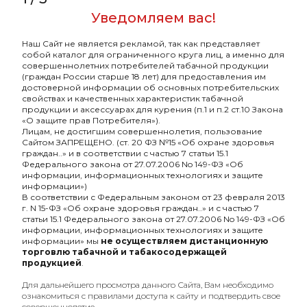
Уведомляем вас!
Магнит для кальянов HOOB Ring Go
Наш Сайт не является рекламой, так как представляет
-
Бренд
Hoob
собой каталог для ограниченного круга лиц, а именно для
совершеннолетних потребителей табачной продукции
-
Материал
сталь
(граждан России старше 18 лет) для предоставления им
достоверной информации об основных потребительских
-
Разборный
Нет
свойствах и качественных характеристик табачной
продукции и аксессуарах для курения (п.1 и п.2 ст.10 Закона
«О защите прав Потребителя»).
-
безнал
Да
Лицам, не достигшим совершеннолетия, пользование
Сайтом ЗАПРЕЩЕНО. (ст. 20 ФЗ №15 «Об охране здоровья
граждан..» и в соответствии с частью 7 статьи 15.1
Федерального закона от 27.07.2006 No 149-ФЗ «Об
информации, информационных технологиях и защите
информации»)
В соответствии с Федеральным законом от 23 февраля 2013
г. N 15-ФЗ «Об охране здоровья граждан..» и с частью 7
статьи 15.1 Федерального закона от 27.07.2006 No 149-ФЗ «Об
информации, информационных технологиях и защите
информации» мы
не осуществляем дистанционную
торговлю табачной и табакосодержащей
продукцией
.
Оптовый портал
товаров для кальяна
Для дальнейшего просмотра данного Сайта, Вам необходимо
ознакомиться с правилами доступа к сайту и подтвердить свое
совершеннолетие.