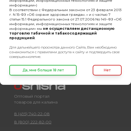
информации, информационных технологиях и защите
-
Основа кальянной смеси
табачный лист
информации»)
В соответствии с Федеральным законом от 23 февраля 2013
-
Состав кальянной смеси
микс
г. N 15-ФЗ «Об охране здоровья граждан..» и с частью 7
статьи 15.1 Федерального закона от 27.07.2006 No 149-ФЗ «Об
информации, информационных технологиях и защите
-
Разборный
Нет
информации» мы
не осуществляем дистанционную
торговлю табачной и табакосодержащей
-
безнал
Нет
продукцией
.
Для дальнейшего просмотра данного Сайта, Вам необходимо
ознакомиться с правилами доступа к сайту и подтвердить свое
совершеннолетие.
Да, мне больше 18 лет
Нет
Оптовый портал
товаров для кальяна
8 (495) 740-22-08
8 (800) 222-82-00