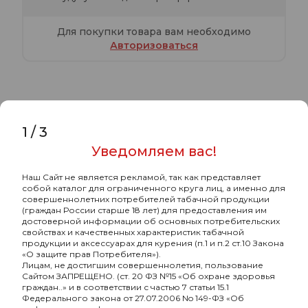
Для покупки товара вам необходимо
Авторизоваться
1
/
3
Характеристики
Комментарии
Уведомляем вас!
Muassel Medium с ароматом Двойное
Наш Сайт не является рекламой, так как представляет
яблоко, 40 гр.
собой каталог для ограниченного круга лиц, а именно для
совершеннолетних потребителей табачной продукции
(граждан России старше 18 лет) для предоставления им
-
Бренд
Muassel
достоверной информации об основных потребительских
свойствах и качественных характеристик табачной
-
Страна-изготовитель
РОССИЯ
продукции и аксессуарах для курения (п.1 и п.2 ст.10 Закона
«О защите прав Потребителя»).
Лицам, не достигшим совершеннолетия, пользование
-
Граммовка, г
40
Сайтом ЗАПРЕЩЕНО. (ст. 20 ФЗ №15 «Об охране здоровья
граждан..» и в соответствии с частью 7 статьи 15.1
-
Крепость
средняя
Федерального закона от 27.07.2006 No 149-ФЗ «Об