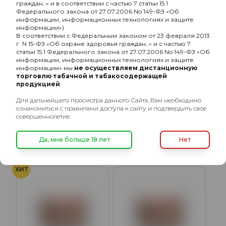
граждан..» и в соответствии с частью 7 статьи 15.1
Федерального закона от 27.07.2006 No 149-ФЗ «Об
информации, информационных технологиях и защите
информации»)
В соответствии с Федеральным законом от 23 февраля 2013
г. N 15-ФЗ «Об охране здоровья граждан..» и с частью 7
статьи 15.1 Федерального закона от 27.07.2006 No 149-ФЗ «Об
информации, информационных технологиях и защите
информации» мы
не осуществляем дистанционную
торговлю табачной и табакосодержащей
продукцией
.
Muassel Medium с
Muassel Medium с
ароматом Небесный
ароматом Красный
Для дальнейшего просмотра данного Сайта, Вам необходимо
релакс, 40 гр.
ангел, 40 гр.
ознакомиться с правилами доступа к сайту и подтвердить свое
350₽
350₽
совершеннолетие.
Подробнее
Подробнее
Да, мне больше 18 лет
Нет
ХИТ