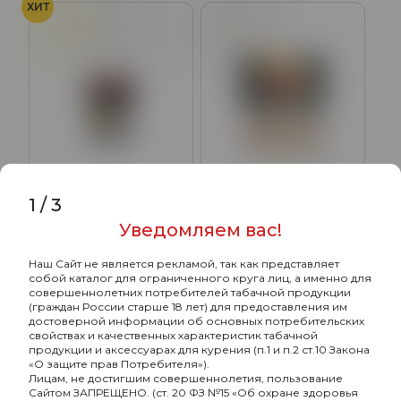
ХИТ
Лимон
Печенье
Корица
1
/
3
Muassel Medium с
Muassel Medium с
Уведомляем вас!
ароматом Лимонное
ароматом Булочка с
печенье, 40 гр.
корицей, 40 гр.
350₽
350₽
Наш Сайт не является рекламой, так как представляет
собой каталог для ограниченного круга лиц, а именно для
Подробнее
Подробнее
совершеннолетних потребителей табачной продукции
(граждан России старше 18 лет) для предоставления им
достоверной информации об основных потребительских
свойствах и качественных характеристик табачной
продукции и аксессуарах для курения (п.1 и п.2 ст.10 Закона
ХИТ
ХИТ
«О защите прав Потребителя»).
Лицам, не достигшим совершеннолетия, пользование
Сайтом ЗАПРЕЩЕНО. (ст. 20 ФЗ №15 «Об охране здоровья