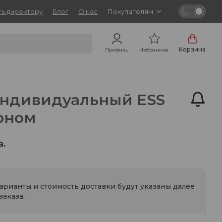
ь директору
Блог
О нас
Покупателям
Корзина
Профиль
Избранное
ндивидуальный ESS
рном
а.
варианты и стоимость доставки будут указаны далее
аказа.