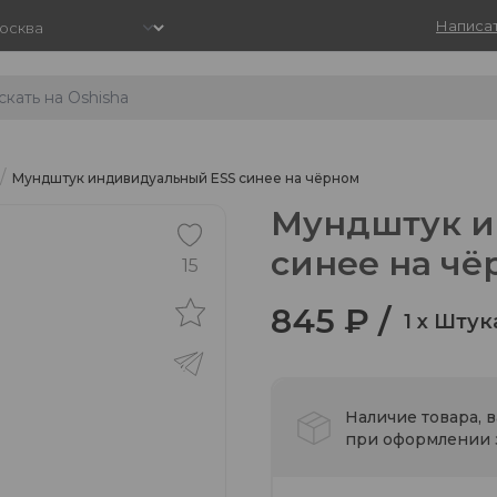
Написат
/
Мундштук индивидуальный ESS синее на чёрном
Мундштук и
синее на чё
15
845 ₽ /
1 x Штук
Наличие товара, 
при оформлении з