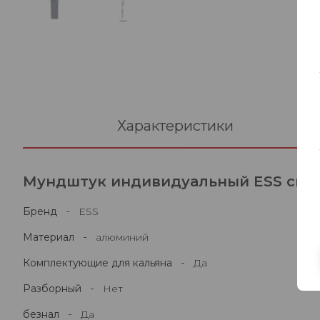
Характеристики
Мундштук индивидуальный ESS сине
-
Бренд
ESS
-
Материал
алюминий
-
Комплектующие для кальяна
Да
-
Разборный
Нет
-
безнал
Да