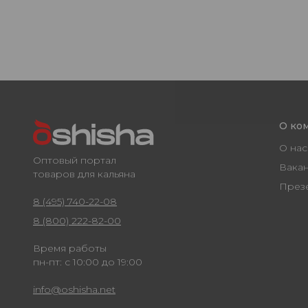
О ко
О нас
Оптовый портал
Вака
товаров для кальяна
През
8 (495) 740-22-08
8 (800) 222-82-00
Время работы
пн-пт: с 10:00 до 19:00
info@oshisha.net