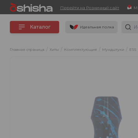
Перейти на Розничный сайт
Каталог
Идеальная полка
/
/
/
/
Главная страница
Хиты
Комплектующие
Мундштуки
ESS