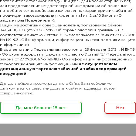
потребителей табачной продукции (граждан России старше 18 лет)
для предоставления им достоверной информации об основных
потребительских свойствах и качественных характеристик табачной
продукции и аксессуарах для курения (п.1 и п.2 ст.10 Закона «О
защите прав Потребителя»).
Лицам, не достигшим совершеннолетия, пользование Сайтом
ЗАПРЕЩЕНО. (ст. 20 ФЗ №15 «Об охране здоровья граждан..» и в
соответствии с частью 7 статьи 15.1 Федерального закона от 27.07.2006
No 149-ФЗ «Об информации, информационных технологиях и защите
информации»)
В соответствии с Федеральным законом от 23 февраля 2013 г. N 15-ФЗ
Комментарии
«Об охране здоровья граждан..» и с частью 7 статьи 15.1 Федерального
закона от 27.07.2006 No 149-ФЗ «Об информации, информационных
технологиях и защите информации» мы
не осуществляем
дистанционную торговлю табачной и табакосодержащей
продукцией
.
е на чёрном
Для дальнейшего просмотра данного Сайта, Вам необходимо
ознакомиться с правилами доступа к сайту и подтвердить свое
совершеннолетие.
Да, мне больше 18 лет
Нет