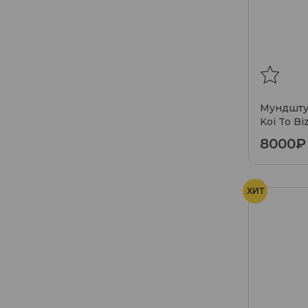
Мундшту
Koi To Bi
8000₽
ХИТ