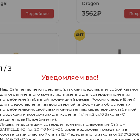
ngel
Drogon
3562₽
Подробнее
Подр
ХИТ
1
/
3
Уведомляем вас!
Наш Сайт не является рекламой, так как представляет собой каталог
для ограниченного круга лиц, а именно для совершеннолетних
потребителей табачной продукции (граждан России старше 18 лет)
для предоставления им достоверной информации об основных
потребительских свойствах и качественных характеристик табачной
продукции и аксессуарах для курения (п.1 и п.2 ст.10 Закона «О
защите прав Потребителя»).
Лицам, не достигшим совершеннолетия, пользование Сайтом
ЗАПРЕЩЕНО. (ст. 20 ФЗ №15 «Об охране здоровья граждан..» и в
соответствии с частью 7 статьи 15.1 Федерального закона от 27.07.2006
No 149-ФЗ «Об информации, информационных технологиях и защите