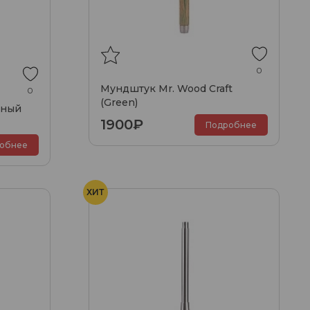
0
Мундштук Mr. Wood Craft
0
(Green)
ьный
1900₽
Подробнее
обнее
ХИТ