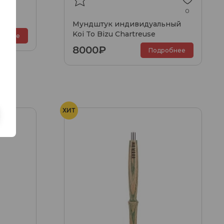
 ss
0
Мундштук индивидуальный
Koi To Bizu Chartreuse
обнее
8000₽
Подробнее
ХИТ