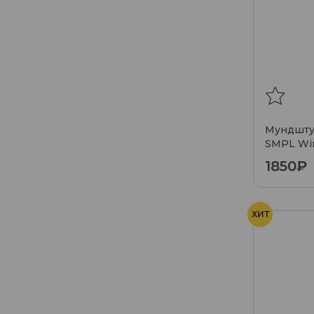
Мундштук
SMPL Win
1850₽
ХИТ