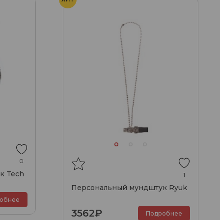
0
к Tech
1
Персональный мундштук Ryuk
обнее
3562₽
Подробнее