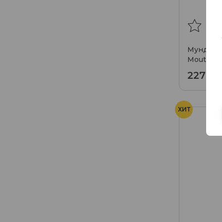
Мундшту
Mouthpie
2279₽
ХИТ