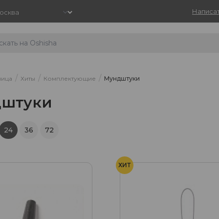
Написат
/
/
/
ница
Хиты
Комплектующие
Мундштуки
штуки
24
36
72
ХИТ