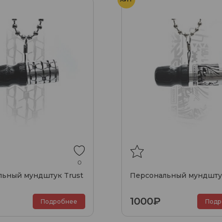
0
льный мундштук Trust
Персональный мундшту
1000₽
Подробнее
Подр