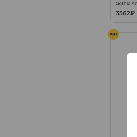
Gothic A
3562₽
ХИТ