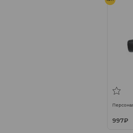
Персона
997₽