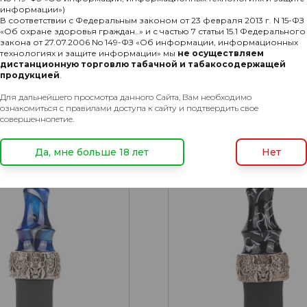
информации»)
Мундштук 50clouds stick
В соответствии с Федеральным законом от 23 февраля 2013 г. N 15-ФЗ
«Об охране здоровья граждан..» и с частью 7 статьи 15.1 Федерального
закона от 27.07.2006 No 149-ФЗ «Об информации, информационных
1540₽
Подр
0
технологиях и защите информации» мы
не осуществляем
дистанционную торговлю табачной и табакосодержащей
к Werkbund
продукцией
.
ce Zeus
Для дальнейшего просмотра данного Сайта, Вам необходимо
Подробнее
ознакомиться с правилами доступа к сайту и подтвердить свое
совершеннолетие.
ХИТ
Да, мне больше 18 лет
Нет