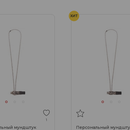
ХИТ
1
льный мундштук
Персональный мундшту