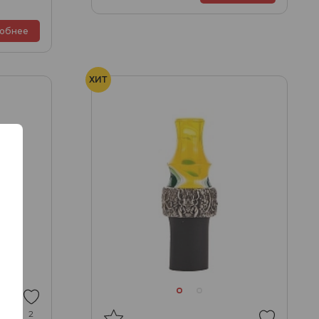
обнее
ХИТ
2