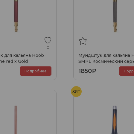
0
 для кальяна Hoob
Мундштук для кальяна 
e red x Gold
SMPL Космический серы
Золото
1850₽
Подробнее
Подр
ХИТ