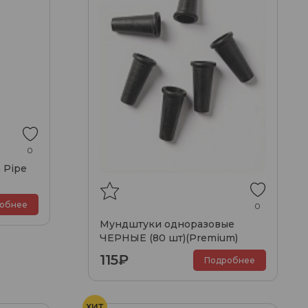
0
 Pipe
обнее
0
Мундштуки одноразовые
ЧЕРНЫЕ (80 шт)(Premium)
115₽
Подробнее
ХИТ