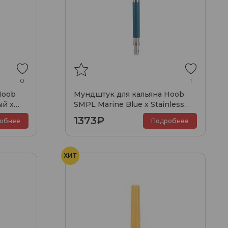
0
1
Hoob
Мундштук для кальяна Hoob
й x
SMPL Marine Blue x Stainless
steel
1373₽
обнее
Подробнее
ХИТ