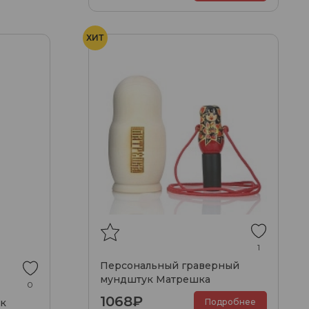
ХИТ
1
Персональный граверный
мундштук Матрешка
0
1068₽
Подробнее
к