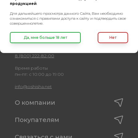
продукцией
.
Для дальнейшего просмотра данного Сайта, Вам необходимо
ознакомиться с правилами доступа к сайту и подтвердить свое
совершеннолетие.
Оптовый портал
товаров для кальяна
Да, мне больше 18 лет
Нет
8 (495) 740-22-08
8 (800) 222-82-00
Время работы
пн-пт: с 10:00 до 19:00
info@oshisha.net
О компании
Покупателям
Связаться с нами