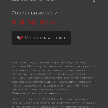
Социальные сети
Идеальная полка
Минздрав предупреждает : курение вредит вашему
здоровью. Мы не осуществляем дистанционную торговлю
никотинсодержащими изделиями в соответствии с
Федеральным законом от 23.02.2013 N 15-ФЗ (ред. от
28.12.2016) "Об охране здоровья граждан от воздействия
окружающего табачного дыма и последствий потребления
табака". Информация на сайте не является публичной
офертой. Условия пользования сайтом
Пользовательское соглашение
В соответствии со ст. 20 ФЗ №15 «Об охране здоровья
граждан» лицам, не достигшим 18 лет пользование данным
сайтом запрещено. Данный сайт не является рекламой, а