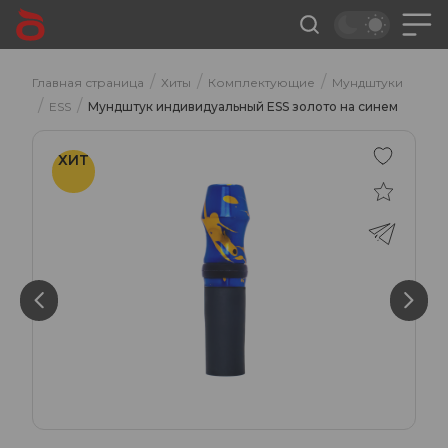
/
/
/
Главная страница
Хиты
Комплектующие
Мундштуки
/
/
ESS
Мундштук индивидуальный ESS золото на синем
ХИТ