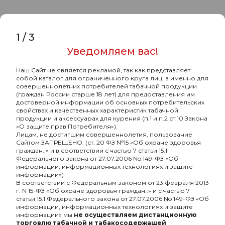
Характеристики
Комментарии
1
/
3
Уведомляем вас!
Мундштук индивидуальный ESS
Наш Сайт не является рекламой, так как представляет
золото на синем
собой каталог для ограниченного круга лиц, а именно для
совершеннолетних потребителей табачной продукции
-
Бренд
ESS
(граждан России старше 18 лет) для предоставления им
достоверной информации об основных потребительских
свойствах и качественных характеристик табачной
-
Материал
алюминий
продукции и аксессуарах для курения (п.1 и п.2 ст.10 Закона
«О защите прав Потребителя»).
-
Комплектующие для кальяна
Да
Лицам, не достигшим совершеннолетия, пользование
Сайтом ЗАПРЕЩЕНО. (ст. 20 ФЗ №15 «Об охране здоровья
-
Разборный
Нет
граждан..» и в соответствии с частью 7 статьи 15.1
Федерального закона от 27.07.2006 No 149-ФЗ «Об
-
безнал
Да
информации, информационных технологиях и защите
информации»)
В соответствии с Федеральным законом от 23 февраля 2013
г. N 15-ФЗ «Об охране здоровья граждан..» и с частью 7
статьи 15.1 Федерального закона от 27.07.2006 No 149-ФЗ «Об
информации, информационных технологиях и защите
информации» мы
не осуществляем дистанционную
торговлю табачной и табакосодержащей