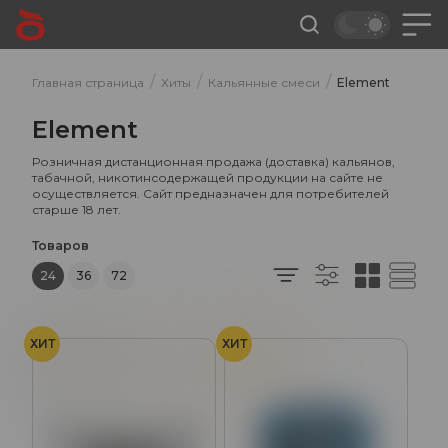
/
/
/
Главная страница
Хиты
Кальянные смеси
Element
Element
Розничная дистанционная продажа (доставка) кальянов,
табачной, никотинсодержащей продукции на сайте не
осуществляется. Сайт предназначен для потребителей
старше 18 лет.
Товаров
24
36
72
ХИТ
ХИТ
Орех
Сливочный
Хлеб
Манго