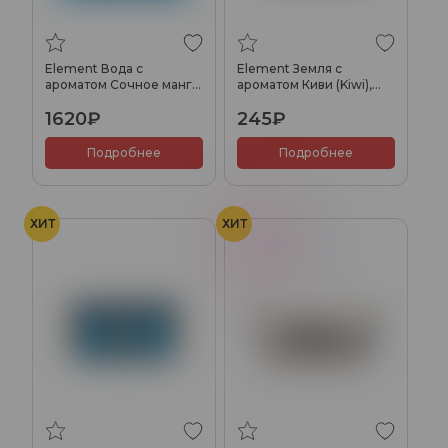
Element Вода с
Element Земля с
ароматом Сочное манго
ароматом Киви (Kiwi),
(Juicy Mango), 200гр.
25гр.
1620₽
245₽
Подробнее
Подробнее
ХИТ
ХИТ
Конфеты
Лёд