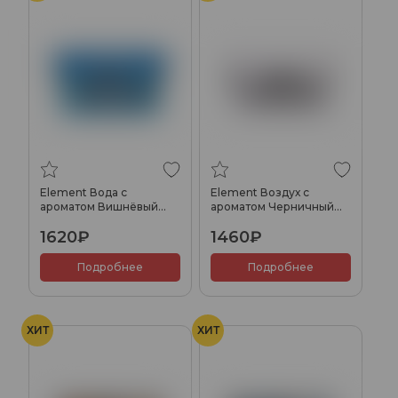
Вишня с холодком
Element Вода с
Element Воздух с
ароматом Вишнёвый
ароматом Черничный
холс (Cherry Holls),
йогурт (Blueberry
1620₽
1460₽
200гр.
Yogurt), 200гр.
Подробнее
Подробнее
ХИТ
ХИТ