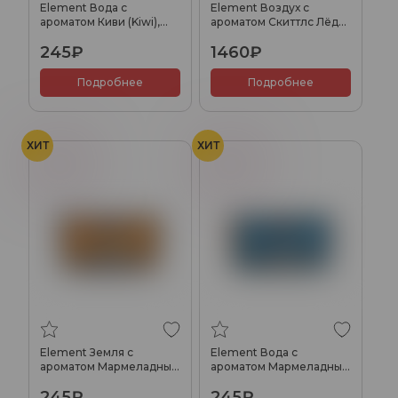
Element Вода с
Element Воздух с
ароматом Киви (Kiwi),
ароматом Скиттлс Лёд
25гр.
(Skittlez Ice), 200гр.
245₽
1460₽
Подробнее
Подробнее
ХИТ
ХИТ
Ягоды
Ягоды
Element Земля с
Element Вода с
ароматом Мармеладные
ароматом Мармеладные
ягоды (Gummy Berry),
ягоды (Gummy Berry),
245₽
245₽
25гр.
25гр.