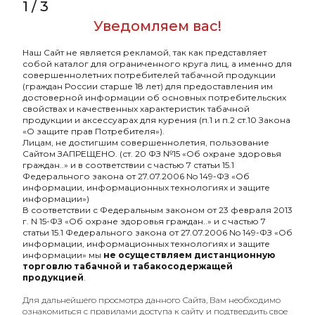
1
/
3
Уведомляем вас!
Element Земля с
Element Земля с
ароматом Габа (Gaba),
ароматом Габа (Gaba),
200гр.
25гр.
Наш Сайт не является рекламой, так как представляет
1620₽
245₽
собой каталог для ограниченного круга лиц, а именно для
совершеннолетних потребителей табачной продукции
Подробнее
Подробнее
(граждан России старше 18 лет) для предоставления им
достоверной информации об основных потребительских
свойствах и качественных характеристик табачной
продукции и аксессуарах для курения (п.1 и п.2 ст.10 Закона
«О защите прав Потребителя»).
ХИТ
ХИТ
Лицам, не достигшим совершеннолетия, пользование
Сайтом ЗАПРЕЩЕНО. (ст. 20 ФЗ №15 «Об охране здоровья
граждан..» и в соответствии с частью 7 статьи 15.1
Федерального закона от 27.07.2006 No 149-ФЗ «Об
информации, информационных технологиях и защите
информации»)
В соответствии с Федеральным законом от 23 февраля 2013
г. N 15-ФЗ «Об охране здоровья граждан..» и с частью 7
статьи 15.1 Федерального закона от 27.07.2006 No 149-ФЗ «Об
информации, информационных технологиях и защите
информации» мы
не осуществляем дистанционную
торговлю табачной и табакосодержащей
продукцией
.
Element Земля с
Element Земля с
Для дальнейшего просмотра данного Сайта, Вам необходимо
ароматом Чак-чак (Chak-
ароматом Сочный
ознакомиться с правилами доступа к сайту и подтвердить свое