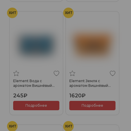
ХИТ
ХИТ
Вишня с холодком
Вишня с холодком
Element Вода с
Element Земля с
ароматом Вишнёвый
ароматом Вишнёвый
холс (Cherry Holls), 25гр.
холс (Cherry Holls),
245₽
1620₽
200гр.
Подробнее
Подробнее
ХИТ
ХИТ