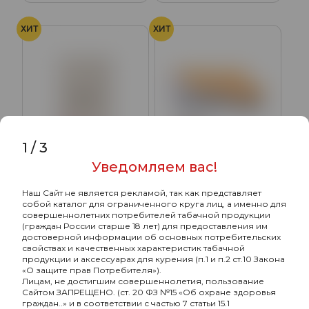
ХИТ
ХИТ
1
/
3
Уведомляем вас!
Устройство для стиков
Наш Сайт не является рекламой, так как представляет
Yanker Mini Изумрудный
собой каталог для ограниченного круга лиц, а именно для
COO SOLORA Дыня
Зеленый
совершеннолетних потребителей табачной продукции
Табак нагреваемый в
950₽
(граждан России старше 18 лет) для предоставления им
стиках
достоверной информации об основных потребительских
144₽
свойствах и качественных характеристик табачной
продукции и аксессуарах для курения (п.1 и п.2 ст.10 Закона
«О защите прав Потребителя»).
Лицам, не достигшим совершеннолетия, пользование
Сайтом ЗАПРЕЩЕНО. (ст. 20 ФЗ №15 «Об охране здоровья
ХИТ
ХИТ
граждан..» и в соответствии с частью 7 статьи 15.1