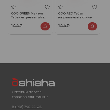
COO GREEN Ментол
COO RED Табак
Табак нагреваемый в
нагреваемый в стиках
стиках
144₽
144₽
Оптовый портал
товаров для кальяна
8 (495) 740-22-08