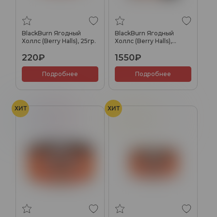
BlackBurn Ягодный
BlackBurn Ягодный
Холлс (Berry Halls), 25гр.
Холлс (Berry Halls),
200гр.
220₽
1550₽
Подробнее
Подробнее
ХИТ
ХИТ
Холод
Ягоды
Кукуруза
Сливки