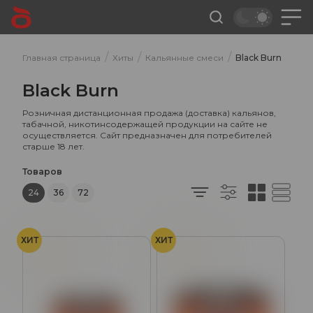
/
/
/
Главная страница
Хиты
Кальянные смеси
Black Burn
Black Burn
Розничная дистанционная продажа (доставка) кальянов,
табачной, никотинсодержащей продукции на сайте не
осуществляется. Сайт предназначен для потребителей
старше 18 лет.
Товаров
24
36
72
ХИТ
ХИТ
Попкорн
Попкорн