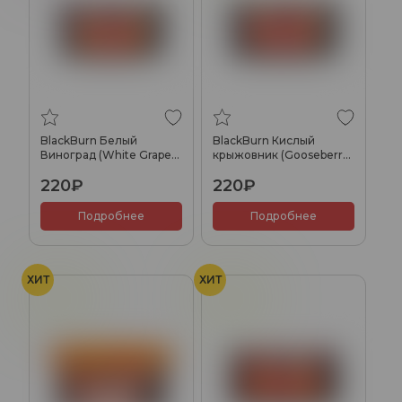
BlackBurn Белый
BlackBurn Кислый
Виноград (White Grape),
крыжовник (Gooseberry
25гр.
Shock), 25гр.
220₽
220₽
Подробнее
Подробнее
ХИТ
ХИТ
Лайм
Лайм