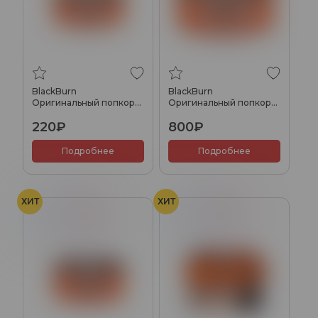
BlackBurn
BlackBurn
Оригинальный попкорн
Оригинальный попкорн
(Original Popcorn), 25гр.
(Original Popcorn), 100гр.
220₽
800₽
Подробнее
Подробнее
ХИТ
ХИТ
Холод
Ягоды
Холод
Ягоды