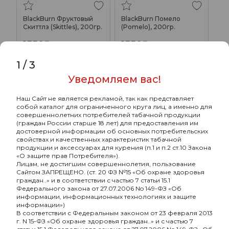
BlackBurn Фруктовый
BlackBurn Помело
Скиттлз (Skittles), 200гр.
(Pomelo), 200гр.
1550₽
1550₽
Подробнее
Подробнее
1
/
3
Уведомляем вас!
ХИТ
ХИТ
Наш Сайт не является рекламой, так как представляет
собой каталог для ограниченного круга лиц, а именно для
совершеннолетних потребителей табачной продукции
(граждан России старше 18 лет) для предоставления им
достоверной информации об основных потребительских
свойствах и качественных характеристик табачной
продукции и аксессуарах для курения (п.1 и п.2 ст.10 Закона
«О защите прав Потребителя»).
Лицам, не достигшим совершеннолетия, пользование
Сайтом ЗАПРЕЩЕНО. (ст. 20 ФЗ №15 «Об охране здоровья
граждан..» и в соответствии с частью 7 статьи 15.1
Федерального закона от 27.07.2006 No 149-ФЗ «Об
информации, информационных технологиях и защите
информации»)
В соответствии с Федеральным законом от 23 февраля 2013
BlackBurn Фруктовый
BlackBurn Помело
г. N 15-ФЗ «Об охране здоровья граждан..» и с частью 7
Скиттлз (Skittles), 100гр.
(Pomelo), 100гр.