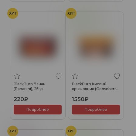
ХИТ
ХИТ
Крыжовник
BlackBurn Банан
BlackBurn Кислый
(Bananini), 25гр.
крыжовник (Gooseberry
Shock), 200гр.
220₽
1550₽
Подробнее
Подробнее
ХИТ
ХИТ