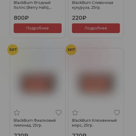
BlackBurn Ягодный
BlackBurn Сливочная
Холлс (Berry Halls),
кукуруза, 25гр.
100гр.
800₽
220₽
Подробнее
Подробнее
ХИТ
ХИТ
Лимонад
Фиалка
Клюква
Морс
BlackBurn Фиалковый
BlackBurn Клюквенный
лимонад, 25гр.
морс, 25гр.
220₽
220₽