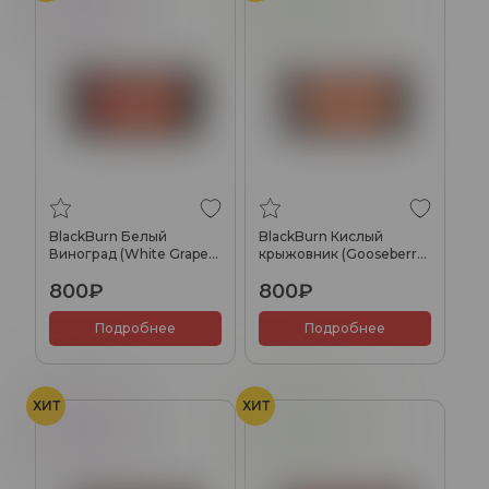
Виноград
Крыжовник
BlackBurn Белый
BlackBurn Кислый
Виноград (White Grape),
крыжовник (Gooseberry
100гр.
Shock), 100гр.
800₽
800₽
Подробнее
Подробнее
ХИТ
ХИТ
Виноград
Крыжовник