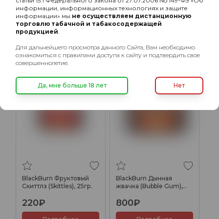
статьи 15.1 Федерального закона от 27.07.2006 No 149-ФЗ «Об
информации, информационных технологиях и защите
800₽
800₽
информации» мы
не осуществляем дистанционную
торговлю табачной и табакосодержащей
Подробнее
Подробнее
продукцией
.
Для дальнейшего просмотра данного Сайта, Вам необходимо
ознакомиться с правилами доступа к сайту и подтвердить свое
совершеннолетие.
ХИТ
ХИТ
Да, мне больше 18 лет
Нет
BlackBurn Фруктовый
BlackBurn Дынная
Скиттлз (Skittles), 25гр.
жвачка (Bubble Gum),
100гр.
220₽
800₽