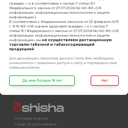
граждан..» и в соответствии с частью 7 статьи 15.1
Федерального закона от 27.07.2006 No 149-ФЗ «Об
информации, информационных технологиях и защите
информации»)
В соответствии с Федеральным законом от 23 февраля 2013
г. N 15-ФЗ «Об охране здоровья граждан..» и с частью 7
Кальян "НА ГРАНИ"
Кальян "НА ГРАНИ"
статьи 15.1 Федерального закона от 27.07.2006 No 149-ФЗ «Об
модель 4
модель 3
информации, информационных технологиях и защите
информации» мы
не осуществляем дистанционную
4750₽
6350₽
торговлю табачной и табакосодержащей
продукцией
.
Для дальнейшего просмотра данного Сайта, Вам необходимо
ознакомиться с правилами доступа к сайту и подтвердить свое
совершеннолетие.
Да, мне больше 18 лет
Нет
Оптовый портал
товаров для кальяна