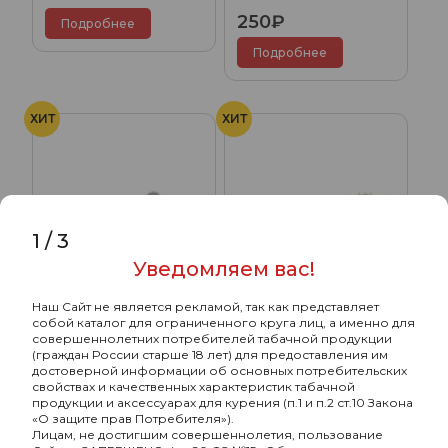
250₽
Подробнее
Подробнее
ХИТ
ХИТ
1
/
3
Уведомляем вас!
Наш Сайт не является рекламой, так как представляет
собой каталог для ограниченного круга лиц, а именно для
совершеннолетних потребителей табачной продукции
Кольцо под фрукт ESS
Щетка для чистки
(граждан России старше 18 лет) для предоставления им
калауда KENDO
достоверной информации об основных потребительских
свойствах и качественных характеристик табачной
400₽
240₽
продукции и аксессуарах для курения (п.1 и п.2 ст.10 Закона
«О защите прав Потребителя»).
Подробнее
Подробнее
Лицам, не достигшим совершеннолетия, пользование