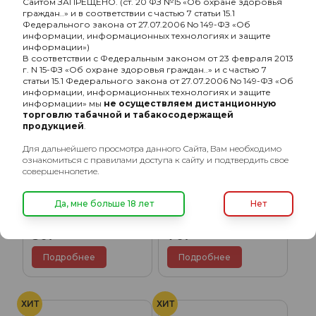
Сайтом ЗАПРЕЩЕНО. (ст. 20 ФЗ №15 «Об охране здоровья
граждан..» и в соответствии с частью 7 статьи 15.1
Федерального закона от 27.07.2006 No 149-ФЗ «Об
ХИТ
ХИТ
информации, информационных технологиях и защите
информации»)
В соответствии с Федеральным законом от 23 февраля 2013
г. N 15-ФЗ «Об охране здоровья граждан..» и с частью 7
статьи 15.1 Федерального закона от 27.07.2006 No 149-ФЗ «Об
информации, информационных технологиях и защите
информации» мы
не осуществляем дистанционную
торговлю табачной и табакосодержащей
продукцией
.
Для дальнейшего просмотра данного Сайта, Вам необходимо
ознакомиться с правилами доступа к сайту и подтвердить свое
совершеннолетие.
Шарик для обратного
Пружина для шланга B-
Да, мне больше 18 лет
Нет
клапана (7мм)
2 (d-19мм)
50₽
70₽
Подробнее
Подробнее
ХИТ
ХИТ