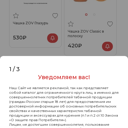
Чашка ZOV Глазурь
Чашка ZOV Classic в
полоску
530₽
420₽
1
/
3
Уведомляем вас!
Наш Сайт не является рекламой, так как представляет
собой каталог для ограниченного круга лиц, а именно для
совершеннолетних потребителей табачной продукции
(граждан России старше 18 лет) для предоставления им
достоверной информации об основных потребительских
свойствах и качественных характеристик табачной
продукции и аксессуарах для курения (п.1 и п.2 ст.10 Закона
«О защите прав Потребителя»).
Оптовый портал
Лицам, не достигшим совершеннолетия, пользование