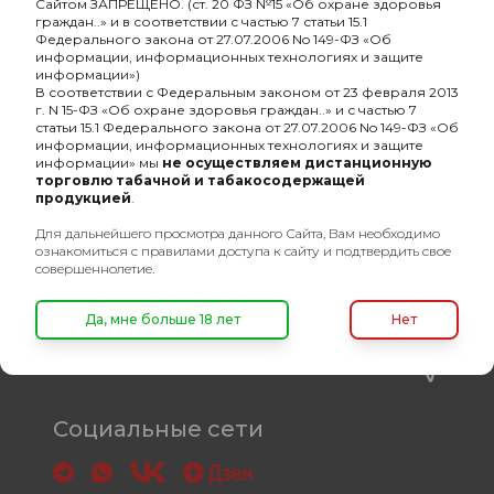
товаров для кальяна
Сайтом ЗАПРЕЩЕНО. (ст. 20 ФЗ №15 «Об охране здоровья
граждан..» и в соответствии с частью 7 статьи 15.1
Федерального закона от 27.07.2006 No 149-ФЗ «Об
8 (495) 740-22-08
информации, информационных технологиях и защите
информации»)
8 (800) 222-82-00
В соответствии с Федеральным законом от 23 февраля 2013
г. N 15-ФЗ «Об охране здоровья граждан..» и с частью 7
Время работы
статьи 15.1 Федерального закона от 27.07.2006 No 149-ФЗ «Об
пн-пт: с 10:00 до 19:00
информации, информационных технологиях и защите
информации» мы
не осуществляем дистанционную
торговлю табачной и табакосодержащей
info@oshisha.net
продукцией
.
Для дальнейшего просмотра данного Сайта, Вам необходимо
О компании
ознакомиться с правилами доступа к сайту и подтвердить свое
совершеннолетие.
Покупателям
Да, мне больше 18 лет
Нет
Связаться с нами
Социальные сети