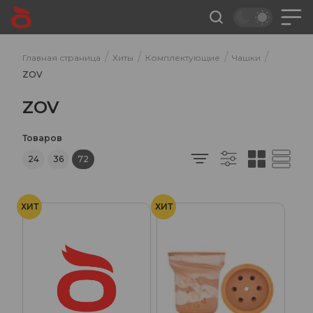
/
/
/
/
Главная страница
Хиты
Комплектующие
Чашки
ZOV
ZOV
Товаров
24
36
72
ХИТ
ХИТ