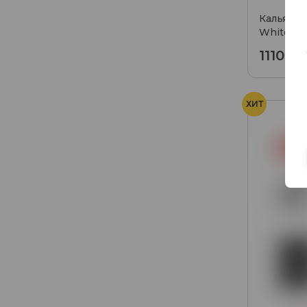
Кальян A
White Go
11100₽
ХИТ