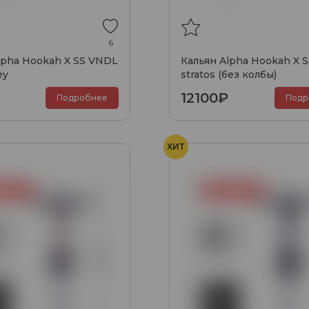
6
lpha Hookah X SS VNDL
Кальян Alpha Hookah X S
ey
stratos (без колбы)
12100₽
Подробнее
Подр
ХИТ