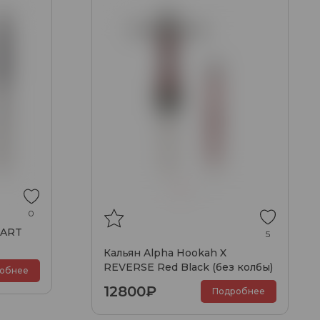
0
MART
5
Кальян Alpha Hookah X
REVERSE Red Black (без колбы)
обнее
12800₽
Подробнее