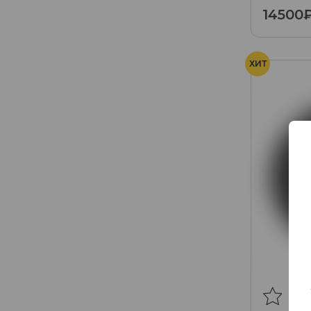
14500
ХИТ