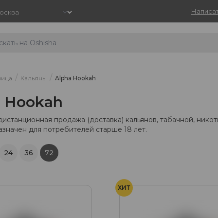
Написат
/
/
ница
Кальяны
Alpha Hookah
a Hookah
дистанционная продажа (доставка) кальянов, табачной, нико
азначен для потребителей старше 18 лет.
24
36
72
ХИТ