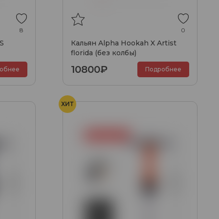
8
0
S
Кальян Alpha Hookah X Artist
florida (без колбы)
10800₽
обнее
Подробнее
ХИТ