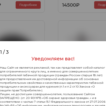
₽
14500₽
Подробнее
Подр
1
/
3
Уведомляем вас!
Наш Сайт не является рекламой, так как представляет собой каталог
для ограниченного круга лиц, а именно для совершеннолетних
потребителей табачной продукции (граждан России старше 18 лет)
для предоставления им достоверной информации об основных
потребительских свойствах и качественных характеристик табачной
продукции и аксессуарах для курения (п.1 и п.2 ст.10 Закона «О
защите прав Потребителя»).
Лицам, не достигшим совершеннолетия, пользование Сайтом
ЗАПРЕЩЕНО. (ст. 20 ФЗ №15 «Об охране здоровья граждан..» и в
соответствии с частью 7 статьи 15.1 Федерального закона от 27.07.2006
No 149-ФЗ «Об информации, информационных технологиях и защите