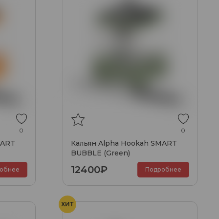
0
0
MART
Кальян Alpha Hookah SMART
BUBBLE (Green)
12400₽
обнее
Подробнее
ХИТ