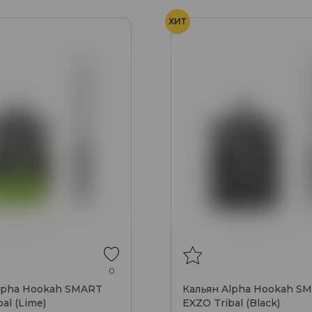
ХИТ
0
lpha Hookah SMART
Кальян Alpha Hookah S
al (Lime)
EXZO Tribal (Black)