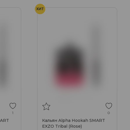
ХИТ
1
0
MART
Кальян Alpha Hookah SMART
EXZO Tribal (Rose)