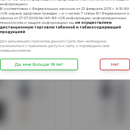
2
информации»)
lpha Hookah Beat
Кальян Alpha Hookah Bea
В соответствии с Федеральным законом от 23 февраля 2013 г. N 15-ФЗ
«Об охране здоровья граждан..» и с частью 7 статьи 15.1 Федерального
ld (без колбы)
(без колбы)
закона от 27.07.2006 No 149-ФЗ «Об информации, информационных
8700₽
технологиях и защите информации» мы
не осуществляем
Подробнее
Подр
дистанционную торговлю табачной и табакосодержащей
продукцией
.
Для дальнейшего просмотра данного Сайта, Вам необходимо
ХИТ
ознакомиться с правилами доступа к сайту и подтвердить свое
совершеннолетие.
Да, мне больше 18 лет
Нет