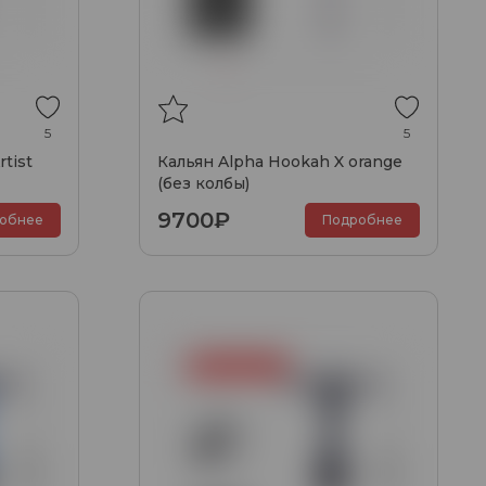
5
5
tist
Кальян Alpha Hookah X orange
(без колбы)
9700₽
обнее
Подробнее