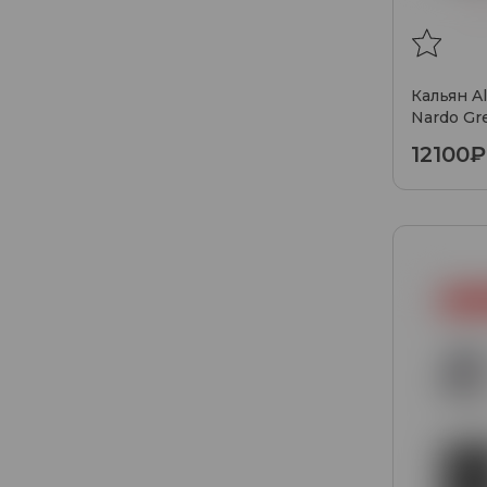
Кальян A
Nardo Gr
12100₽