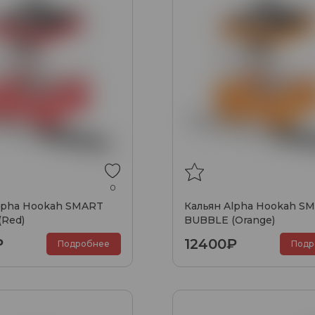
0
lpha Hookah SMART
Кальян Alpha Hookah S
(Red)
BUBBLE (Orange)
₽
12400₽
Подробнее
Подр