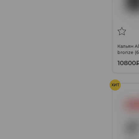
Кальян Al
bronze (
10800
ХИТ