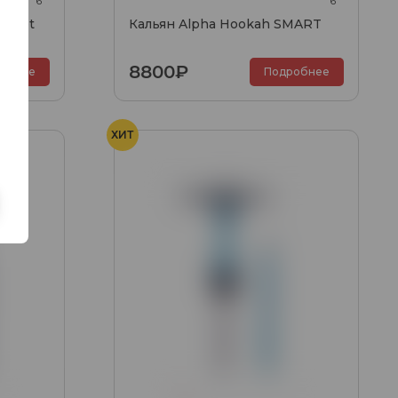
6
6
t Set
Кальян Alpha Hookah SMART
8800₽
обнее
Подробнее
ХИТ