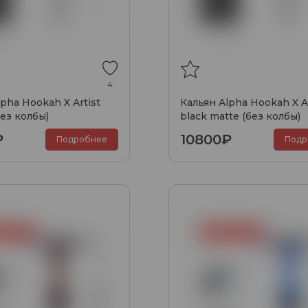
4
pha Hookah X Artist
Кальян Alpha Hookah X Ar
без колбы)
black matte (без колбы)
₽
10800₽
Подробнее
Подр