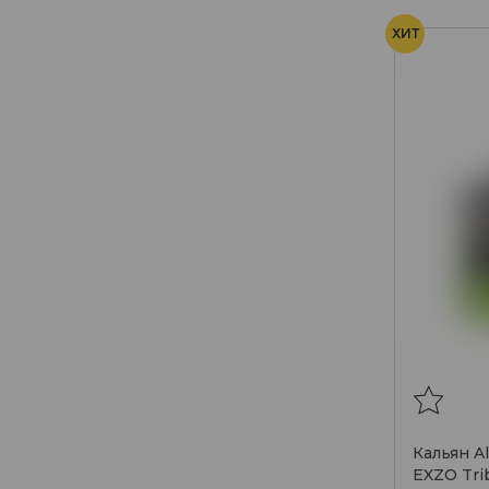
ХИТ
Кальян A
EXZO Trib