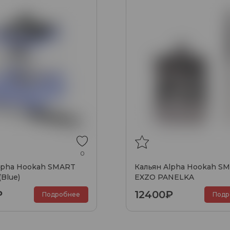
0
lpha Hookah SMART
Кальян Alpha Hookah S
Blue)
EXZO PANELKA
₽
12400₽
Подробнее
Подр