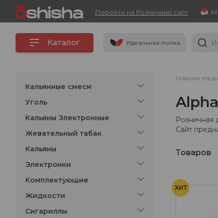
Перейти на Розничный сайт
Каталог
Идеальная полка
Главная стра
Кальянные смеси
Alph
Уголь
Кальяны Электронные
Розничная 
Сайт предн
Жевательный табак
Кальяны
Товаров
Электронки
Комплектующие
ХИТ
Жидкости
Сигариллы