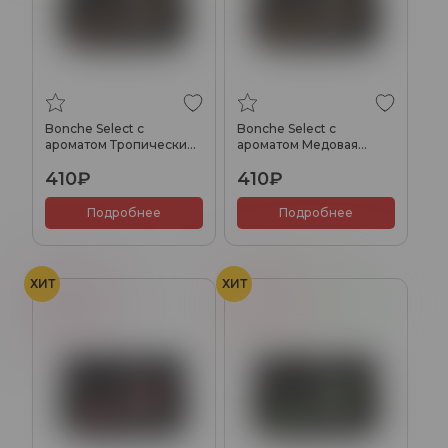
Bonche Select с
Bonche Select с
ароматом Тропический
ароматом Медовая
ром, 20гр.
курага, 20гр.
410₽
410₽
Подробнее
Подробнее
ХИТ
ХИТ
Малина
Арбуз
Дыня
Мята