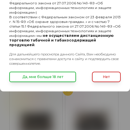
Федерального закона от 27.07.2006 No 149-ФЗ «Об
информации, информационных технологиях и защите
информации»)
В соответствии с Федеральным законом от 23 февраля 2013
г. N 15-ФЗ «Об охране здоровья граждан..» и с частью 7
статьи 15.1 Федерального закона от 27.07.2006 No 149-ФЗ «Об
информации, информационных технологиях и защите
информации» мы
не осуществляем дистанционную
торговлю табачной и табакосодержащей
продукцией
.
Bonche с ароматом Ирга
Bonche с ароматом
(Irga), 30гр.
Коктейль Сингапурский
Для дальнейшего просмотра данного Сайта, Вам необходимо
линг (Singapore Sling),
ознакомиться с правилами доступа к сайту и подтвердить свое
680₽
680₽
30гр.
совершеннолетие.
Подробнее
Подробнее
Да, мне больше 18 лет
Нет
ХИТ
Ананас
Вишня
Джин
Ягоды
Цитрус