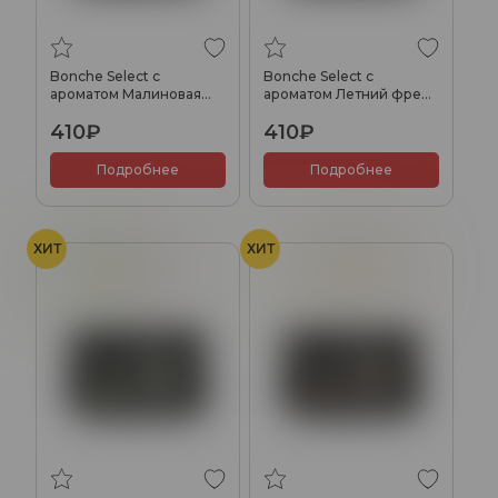
Bonche Select с
Bonche Select с
ароматом Малиновая
ароматом Летний фреш,
конфета, 20гр.
20гр.
410₽
410₽
Подробнее
Подробнее
ХИТ
ХИТ
Груша
Корица
Арахис
Карамель