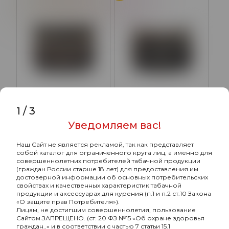
Корица
Кленовый сироп
Ягоды
1
/
3
Bonche с ароматом New
Bonche с ароматом Ирга
Year 2026, 120гр.
(Irga), 120гр.
Уведомляем вас!
2080₽
2080₽
Наш Сайт не является рекламой, так как представляет
собой каталог для ограниченного круга лиц, а именно для
Подробнее
Подробнее
совершеннолетних потребителей табачной продукции
(граждан России старше 18 лет) для предоставления им
достоверной информации об основных потребительских
свойствах и качественных характеристик табачной
ХИТ
ХИТ
продукции и аксессуарах для курения (п.1 и п.2 ст.10 Закона
Ягоды
Ананас
Вишня
Джин
«О защите прав Потребителя»).
Лицам, не достигшим совершеннолетия, пользование
Цитрус
Сайтом ЗАПРЕЩЕНО. (ст. 20 ФЗ №15 «Об охране здоровья
граждан..» и в соответствии с частью 7 статьи 15.1