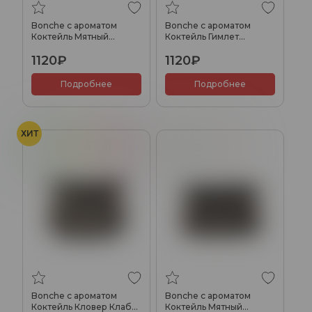
Bonche с ароматом
Bonche с ароматом
Коктейль Мятный
Коктейль Гимлет
джулеп (Mint Julep),
(Gimlet), 60гр.
1120₽
1120₽
60гр.
Подробнее
Подробнее
ХИТ
Джин
Лимон
Малина
Мята
Бурбон
Bonche с ароматом
Bonche с ароматом
Коктейль Кловер Клаб
Коктейль Мятный