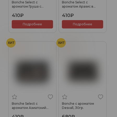
Bonche Select с
Bonche Select с
ароматом Груша с
ароматом Арахис в
корицей, 20гр.
карамели, 20гр.
410₽
410₽
Подробнее
Подробнее
ХИТ
ХИТ
Персик
Финик
Bonche Select с
Bonche с ароматом
ароматом Азиатский
Desvall, 30гр.
персик, 20гр.
410₽
680₽