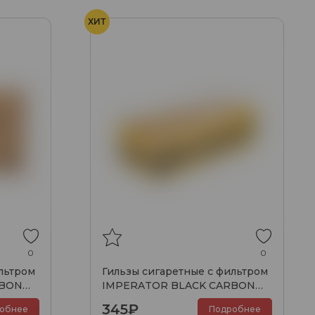
ХИТ
0
0
льтром
Гильзы сигаретные с фильтром
RBON
IMPERATOR BLACK CARBON
84x20мм (200шт)
345₽
обнее
Подробнее