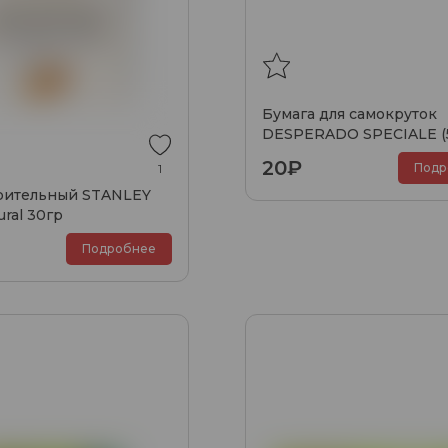
Бумага для самокруток
DESPERADO SPECIALE (
20₽
Подр
1
урительный STANLEY
ural 30гр
Подробнее