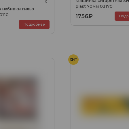
Машинка сигаретная S
0
plast 70мм 03170
 набивки гильз
0110
1756₽
Подр
Подробнее
ХИТ