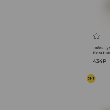
Табак к
Extra Nat
434₽
ХИТ