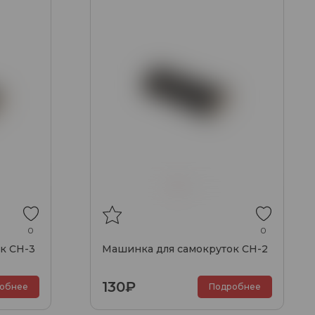
0
0
к CH-3
Машинка для самокруток CH-2
130₽
обнее
Подробнее