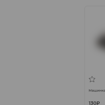
Машинка 
130₽