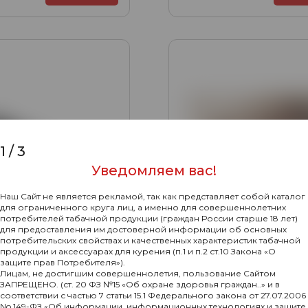
1
/
3
Уведомляем вас!
Наш Сайт не является рекламой, так как представляет собой каталог
для ограниченного круга лиц, а именно для совершеннолетних
потребителей табачной продукции (граждан России старше 18 лет)
для предоставления им достоверной информации об основных
потребительских свойствах и качественных характеристик табачной
продукции и аксессуарах для курения (п.1 и п.2 ст.10 Закона «О
0
защите прав Потребителя»).
 сигаретная ANGEL
Лицам, не достигшим совершеннолетия, пользование Сайтом
110240 чёрная
ЗАПРЕЩЕНО. (ст. 20 ФЗ №15 «Об охране здоровья граждан..» и в
Машинка набивки гиль
соответствии с частью 7 статьи 15.1 Федерального закона от 27.07.2006
Powermatic mini чёрная
No 149-ФЗ «Об информации, информационных технологиях и защите
Подробнее