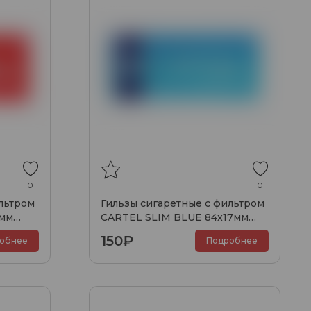
0
0
льтром
Гильзы сигаретные с фильтром
7мм
CARTEL SLIM BLUE 84x17мм
(200шт)
150₽
обнее
Подробнее