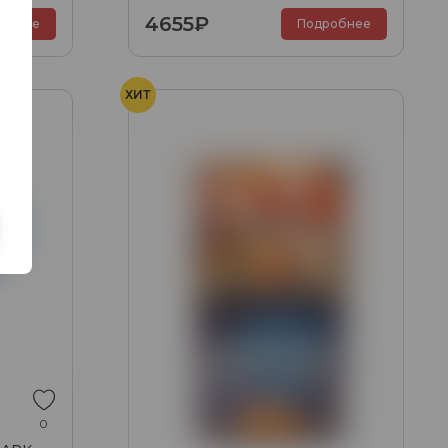
4655₽
обнее
Подробнее
ХИТ
0