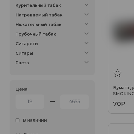
Курительный табак
Нагреваемый табак
Нюхательный табак
Трубочный табак
Сигареты
Сигары
Раста
Бумага д
Цена
SMOKING
size (33ш
—
70₽
В наличии