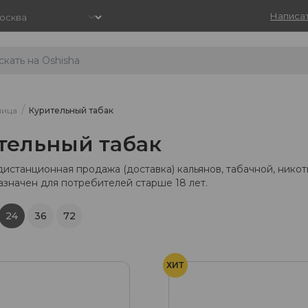
Написат
/
ница
Курительный табак
тельный табак
дистанционная продажа (доставка) кальянов, табачной, нико
азначен для потребителей старше 18 лет.
24
36
72
ХИТ