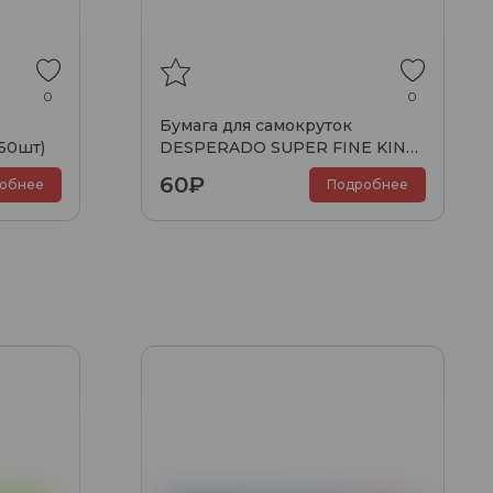
0
0
Бумага для самокруток
50шт)
DESPERADO SUPER FINE KING
SIZE SLIM (32шт)
60₽
обнее
Подробнее