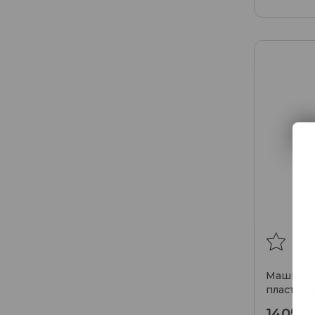
Машинка
пластик 
1405₽