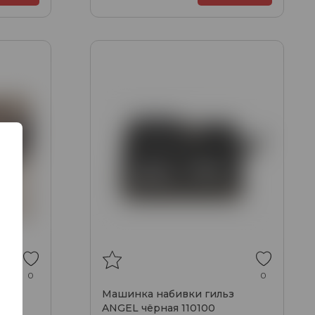
0
0
з
Машинка набивки гильз
ANGEL чёрная 110100