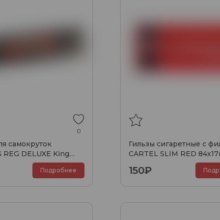
0
ля самокруток
Гильзы сигаретные с фи
 REG DELUXE King
CARTEL SLIM RED 84x1
т)
(200шт)
150₽
Подробнее
Подр