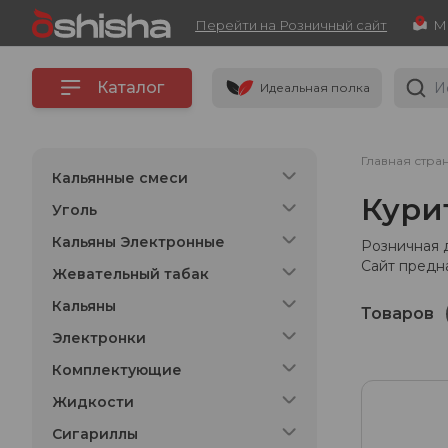
Перейти на Розничный сайт
Каталог
Идеальная полка
Главная стра
Кальянные смеси
Кури
Уголь
Кальяны Электронные
Розничная 
Сайт предн
Жевательный табак
Кальяны
Товаров
Электронки
Комплектующие
Жидкости
Сигариллы