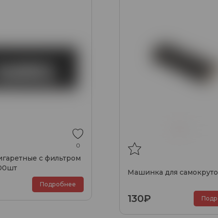
0
игаретные с фильтром
00шт
Машинка для самокруто
Подробнее
130₽
Подр