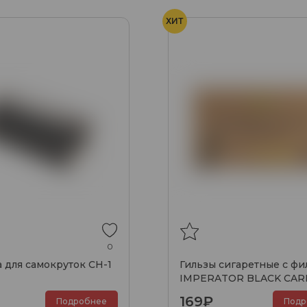
ХИТ
0
для самокруток CH-1
Гильзы сигаретные с фи
IMPERATOR BLACK CA
GOLD 84x20мм (100шт)
169₽
Подробнее
Подр