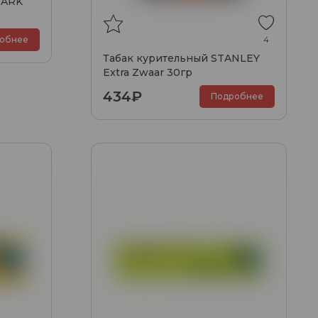
HARK
обнее
4
Табак курительный STANLEY
Extra Zwaar 30гр
434₽
Подробнее