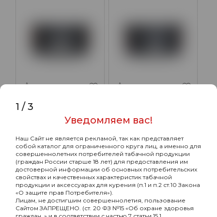
MustHave Undercoal с
MustHave Undercoal с
1
/
3
ароматом грейпфрута,
ароматом освежающей
125 гр.
мяты, 125 гр.
Уведомляем вас!
912₽
912₽
Наш Сайт не является рекламой, так как представляет
собой каталог для ограниченного круга лиц, а именно для
совершеннолетних потребителей табачной продукции
ХИТ
ХИТ
(граждан России старше 18 лет) для предоставления им
достоверной информации об основных потребительских
свойствах и качественных характеристик табачной
продукции и аксессуарах для курения (п.1 и п.2 ст.10 Закона
«О защите прав Потребителя»).
Лицам, не достигшим совершеннолетия, пользование
Сайтом ЗАПРЕЩЕНО. (ст. 20 ФЗ №15 «Об охране здоровья
граждан..» и в соответствии с частью 7 статьи 15.1