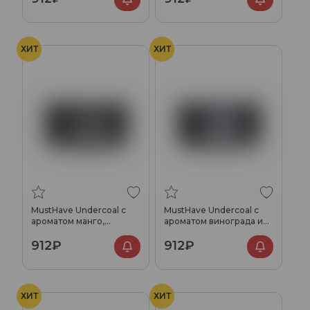
ХИТ
ХИТ
MustHave Undercoal с
MustHave Undercoal с
ароматом манго,
ароматом винограда и
маракуйи, личи и розы,
мяты, 125 гр.
912₽
912₽
125 гр.
ХИТ
ХИТ