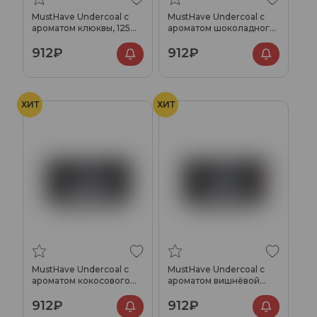
MustHave Undercoal с
MustHave Undercoal с
ароматом клюквы, 125
ароматом шоколадного
гр.
печенья, 125 гр.
912₽
912₽
ХИТ
ХИТ
MustHave Undercoal с
MustHave Undercoal с
ароматом кокосового
ароматом вишнёвой
шейка, 125 гр.
колы, 125 гр.
912₽
912₽