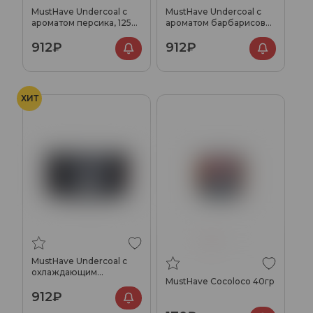
MustHave Undercoal с
MustHave Undercoal с
ароматом персика, 125
ароматом барбарисовых
гр.
конфет, 125 гр.
912₽
912₽
ХИТ
MustHave Undercoal с
охлаждающим
MustHave Cocoloco 40гр
эффектом, 125 гр.
912₽