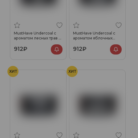
MustHave Undercoal с
MustHave Undercoal с
ароматом лесных трав и
ароматом яблочных
хвои, 125 гр.
леденцов, 125 гр.
912₽
912₽
ХИТ
ХИТ