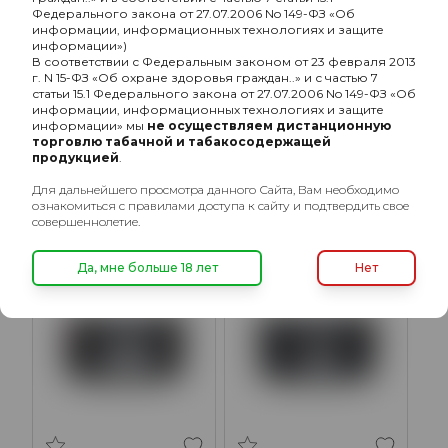
Федерального закона от 27.07.2006 No 149-ФЗ «Об
информации, информационных технологиях и защите
информации»)
В соответствии с Федеральным законом от 23 февраля 2013
г. N 15-ФЗ «Об охране здоровья граждан..» и с частью 7
статьи 15.1 Федерального закона от 27.07.2006 No 149-ФЗ «Об
информации, информационных технологиях и защите
MustHave Undercoal с
MustHave Undercoal с
информации» мы
не осуществляем дистанционную
ароматом лесных ягод,
ароматом эстрагона, 125
торговлю табачной и табакосодержащей
125 гр.
гр.
продукцией
.
912₽
912₽
Для дальнейшего просмотра данного Сайта, Вам необходимо
ознакомиться с правилами доступа к сайту и подтвердить свое
совершеннолетие.
ХИТ
Да, мне больше 18 лет
Нет