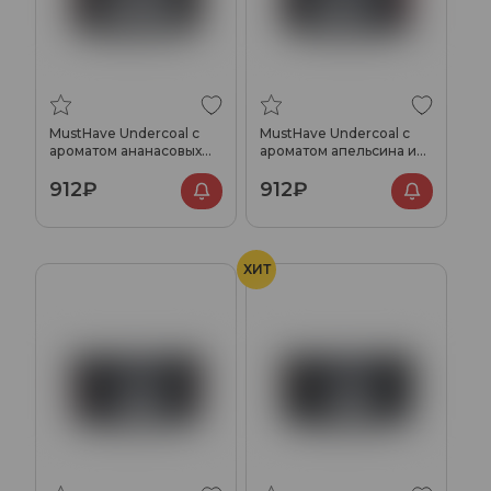
MustHave Undercoal с
MustHave Undercoal с
ароматом ананасовых
ароматом апельсина и
колечек, 125 гр.
мандарина, 125 гр.
912₽
912₽
ХИТ