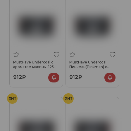
MustHave Undercoal с
MustHave Undercoal
ароматом малины, 125
Пинкман(Pinkman) с
гр.
ароматом клубники,
912₽
912₽
малины и грейпфрута,
125 гр.
ХИТ
ХИТ