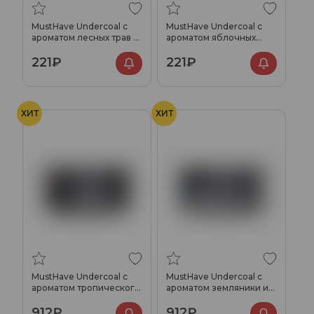
MustHave Undercoal с
MustHave Undercoal с
ароматом лесных трав и
ароматом яблочных
хвои, 25 гр.
леденцов, 25 гр.
221₽
221₽
ХИТ
ХИТ
MustHave Undercoal с
MustHave Undercoal с
ароматом тропического
ароматом земляники и
сока, 125 гр.
личи, 125 гр.
912₽
912₽