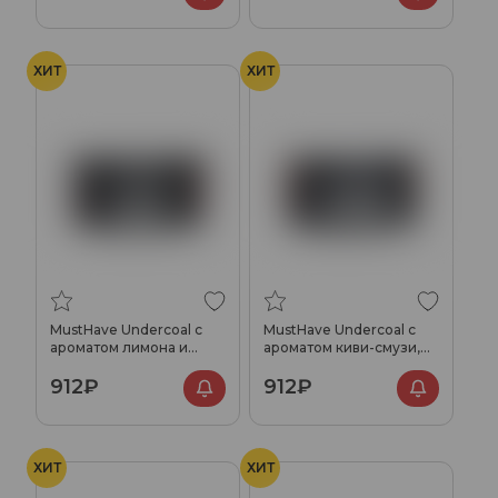
ХИТ
ХИТ
MustHave Undercoal с
MustHave Undercoal с
ароматом лимона и
ароматом киви-смузи,
лайма, 125 гр.
125 гр.
912₽
912₽
ХИТ
ХИТ