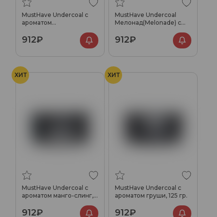
MustHave Undercoal с
MustHave Undercoal
ароматом
Мелонад(Melonade) с
марокканского чая, 125
ароматом дыни, арбуза
912₽
912₽
гр.
и барбариса, 125 гр.
ХИТ
ХИТ
MustHave Undercoal с
MustHave Undercoal с
ароматом манго-слинг,
ароматом груши, 125 гр.
125 гр.
912₽
912₽